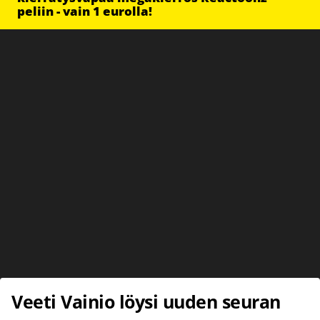
peliin - vain 1 eurolla!
Veeti Vainio löysi uuden seuran