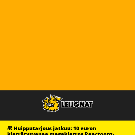
🎁 Huipputarjous jatkuu: 10 euron
kierrätysvapaa megakierros Reactoonz-