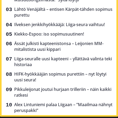
Lähtö Venäjältä – entisen Kärpät-tähden sopimus
purettu
Ilveksen jenkkihyökkääjä: Liiga-seura vaihtuu!
Kiekko-Espoo: iso sopimusuutinen!
Ässät julkisti kapteenistonsa – Leijonien MM-
mitalistista uusi kippari
Liiga-seuralle uusi kapteeni – yllättävä valinta teki
historiaa
HIFK-hyökkääjän sopimus purettiin – nyt löytyi
uusi seura!
Pikkuleijonat joutui hurjaan trilleriin – näin kaikki
ratkesi
Alex Lintuniemi palaa Liigaan – ”Maailmaa nähnyt
peruspakki”