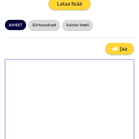
Lataa lisää
AIHEET
Siirtouutiset
Vainio Veeti
Jaa
1€ = 10€ arvosta
ilmaiskierroksia ilman
kierrätystä!
Talleta 1€
Saat heti 50 ilmaiskierrosta Tuohi 1000 -
peliin (arvo 0,20€ per kierros)!
Ei kierrätysvaatimusta!