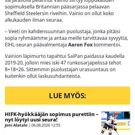
sopimuksella Britannian pääsarjassa pelaavan
Sheffield Steelersin riveihin. Vainio on ollut koko
alkukauden ilman seuraa.
– Veeti on kahdensuunnan puolustaja, jonka pitäisi
sopia ryhmäämme ja antaa meille tarvittavaa syvyyttä,
EIHL-seuran päävalmentaja
Aaron Fox
kommentoi.
Vainion läpimurto tapahtui SaiPan paidassa kaudella
2019-20, jolloin mies iski 47 runkosarjapelissä tehot
8+18=26. Sittemmin puolustajan urasuuntaus on
kuitenkin ollut laskusuhdanteista.
LUE MYÖS:
HIFK-hyökkääjän sopimus purettiin –
nyt löytyi uusi seura!
Joni Alatalo
|
06.08.2026
12:55