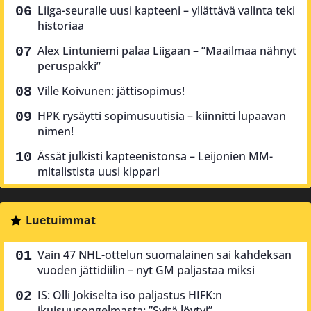
Liiga-seuralle uusi kapteeni – yllättävä valinta teki
historiaa
Alex Lintuniemi palaa Liigaan – ”Maailmaa nähnyt
peruspakki”
Ville Koivunen: jättisopimus!
HPK rysäytti sopimusuutisia – kiinnitti lupaavan
nimen!
Ässät julkisti kapteenistonsa – Leijonien MM-
mitalistista uusi kippari
Luetuimmat
Vain 47 NHL-ottelun suomalainen sai kahdeksan
vuoden jättidiilin – nyt GM paljastaa miksi
IS: Olli Jokiselta iso paljastus HIFK:n
ikuisuusongelmasta: ”Syitä löytyi”