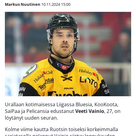
Markus Nuutinen
10.11.2024
15:00
Urallaan kotimaisessa Liigassa Bluesia, KooKoota,
SaiPaa ja Pelicansia edustanut
Veeti Vainio
, 27, on
löytänyt uuden seuran.
Kolme viime kautta Ruotsin toiseksi korkeimmalla
sarjatasolla pelannut Vainio siirtyy loppukauden