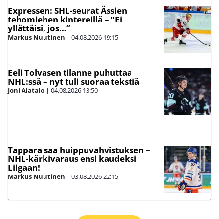
Expressen: SHL-seurat Ässien
tehomiehen kintereillä – ”Ei
yllättäisi, jos…”
Markus Nuutinen
|
04.08.2026
19:15
Eeli Tolvasen tilanne puhuttaa
NHL:ssä – nyt tuli suoraa tekstiä
Joni Alatalo
|
04.08.2026
13:50
Tappara saa huippuvahvistuksen –
NHL-kärkivaraus ensi kaudeksi
Liigaan!
Markus Nuutinen
|
03.08.2026
22:15