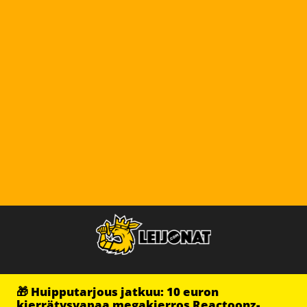
🎁 Huipputarjous jatkuu: 10 euron
kierrätysvapaa megakierros Reactoonz-