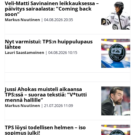
Veli-Matti Savinainen leikkauksessa –
päivitys sairaalasta: ”Coming back
soon”
Markus Nuutinen
|
04.08.2026
20:35
Nyt varmistui: TPS:n huippulupaus
lähtee
Lauri Saastamoinen
|
04.08.2026
10:15
Jussi Ahokas muisteli aikaansa
TPS:ssä – suoraa tekstiä: ”V*tutti
mennä hallille”
Markus Nuutinen
|
21.07.2026
11:09
TPS löysi todellisen helmen – iso
sopimus julki!