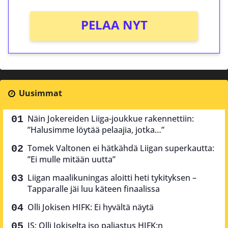
PELAA NYT
Uusimmat
Näin Jokereiden Liiga-joukkue rakennettiin:
”Halusimme löytää pelaajia, jotka…”
Tomek Valtonen ei hätkähdä Liigan superkautta:
”Ei mulle mitään uutta”
Liigan maalikuningas aloitti heti tykityksen –
Tapparalle jäi luu käteen finaalissa
Olli Jokisen HIFK: Ei hyvältä näytä
IS: Olli Jokiselta iso paljastus HIFK:n