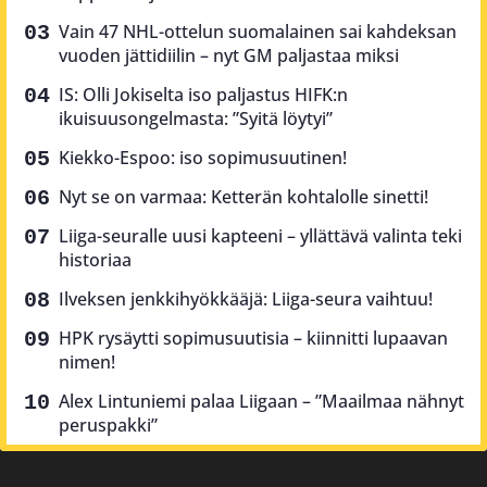
Vain 47 NHL-ottelun suomalainen sai kahdeksan
vuoden jättidiilin – nyt GM paljastaa miksi
IS: Olli Jokiselta iso paljastus HIFK:n
ikuisuusongelmasta: ”Syitä löytyi”
Kiekko-Espoo: iso sopimusuutinen!
Nyt se on varmaa: Ketterän kohtalolle sinetti!
Liiga-seuralle uusi kapteeni – yllättävä valinta teki
historiaa
Ilveksen jenkkihyökkääjä: Liiga-seura vaihtuu!
HPK rysäytti sopimusuutisia – kiinnitti lupaavan
nimen!
Alex Lintuniemi palaa Liigaan – ”Maailmaa nähnyt
peruspakki”