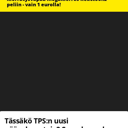
peliin - vain 1 eurolla!
Tässäkö TPS:n uusi