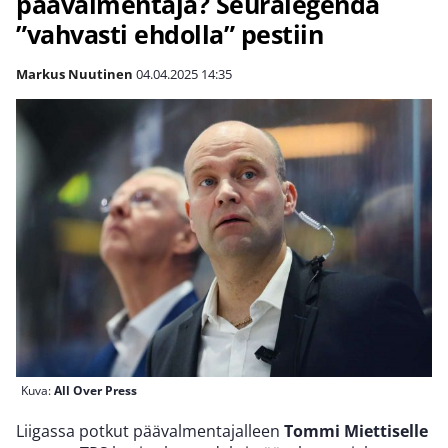
päävalmentaja? Seuralegenda
”vahvasti ehdolla” pestiin
Markus Nuutinen
04.04.2025
14:35
Kuva:
All Over Press
Liigassa potkut päävalmentajalleen
Tommi Miettiselle