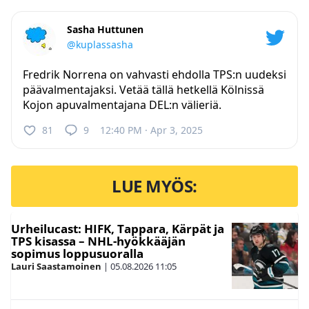
Sasha Huttunen
@kuplassasha
Fredrik Norrena on vahvasti ehdolla TPS:n uudeksi
päävalmentajaksi. Vetää tällä hetkellä Kölnissä
Kojon apuvalmentajana DEL:n välieriä.
81
9
12:40 PM · Apr 3, 2025
LUE MYÖS:
Urheilucast: HIFK, Tappara, Kärpät ja
TPS kisassa – NHL-hyökkääjän
sopimus loppusuoralla
Lauri Saastamoinen
|
05.08.2026
11:05