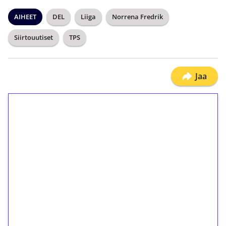
AIHEET
DEL
Liiga
Norrena Fredrik
Siirtouutiset
TPS
Jaa
1€ = 10€ arvosta
ilmaiskierroksia ilman
kierrätystä!
Talleta 1€
Saat heti 50 ilmaiskierrosta Tuohi 1000 -
peliin (arvo 0,20€ per kierros)!
Ei kierrätysvaatimusta!