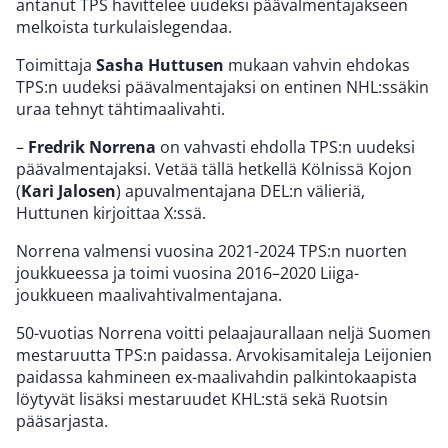
antanut TPS havittelee uudeksi päävalmentajakseen
melkoista turkulaislegendaa.
Toimittaja
Sasha Huttusen
mukaan vahvin ehdokas
TPS:n uudeksi päävalmentajaksi on entinen NHL:ssäkin
uraa tehnyt tähtimaalivahti.
–
Fredrik Norrena
on vahvasti ehdolla TPS:n uudeksi
päävalmentajaksi. Vetää tällä hetkellä Kölnissä Kojon
(
Kari Jalosen
) apuvalmentajana DEL:n välieriä,
Huttunen kirjoittaa X:ssä.
Norrena valmensi vuosina 2021-2024 TPS:n nuorten
joukkueessa ja toimi vuosina 2016–2020 Liiga-
joukkueen maalivahtivalmentajana.
50-vuotias Norrena voitti pelaajaurallaan neljä Suomen
mestaruutta TPS:n paidassa. Arvokisamitaleja Leijonien
paidassa kahmineen ex-maalivahdin palkintokaapista
löytyvät lisäksi mestaruudet KHL:stä sekä Ruotsin
pääsarjasta.