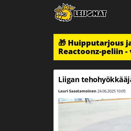
🎁 Huipputarjous 
Reactoonz-peliin - 
Liigan tehohyökkääj
Lauri Saastamoinen
24.06.2025
10:05