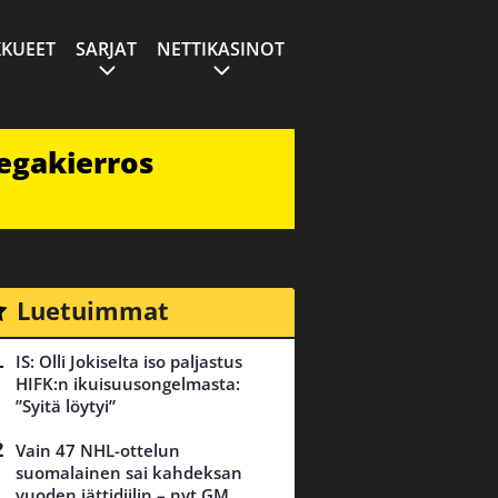
KUEET
SARJAT
NETTIKASINOT
egakierros
Luetuimmat
IS: Olli Jokiselta iso paljastus
HIFK:n ikuisuusongelmasta:
”Syitä löytyi”
Vain 47 NHL-ottelun
suomalainen sai kahdeksan
vuoden jättidiilin – nyt GM