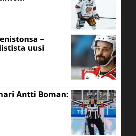
eenistonsa –
istista uusi
mari Antti Boman: