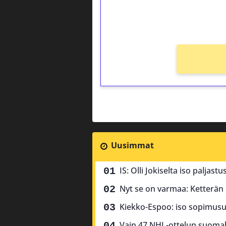
kierros)!
Ei kierrätysvaatimusta!
Uusimmat
IS: Olli Jokiselta iso paljas
Nyt se on varmaa: Ketterän k
Kiekko-Espoo: iso sopimusu
Vain 47 NHL-ottelun suomala