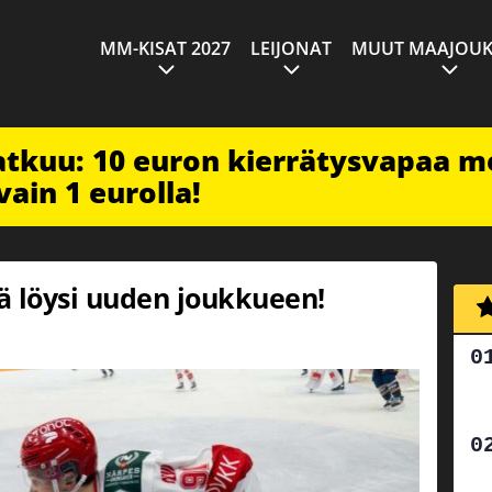
MM-KISAT 2027
LEIJONAT
MUUT MAAJOUK
jatkuu: 10 euron kierrätysvapaa m
vain 1 eurolla!
ä löysi uuden joukkueen!