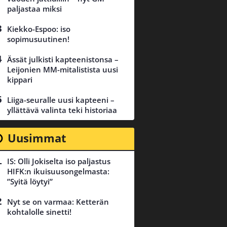
paljastaa miksi
Kiekko-Espoo: iso
sopimusuutinen!
Ässät julkisti kapteenistonsa –
Leijonien MM-mitalistista uusi
kippari
Liiga-seuralle uusi kapteeni –
yllättävä valinta teki historiaa
Uusimmat
IS: Olli Jokiselta iso paljastus
HIFK:n ikuisuusongelmasta:
”Syitä löytyi”
Nyt se on varmaa: Ketterän
kohtalolle sinetti!