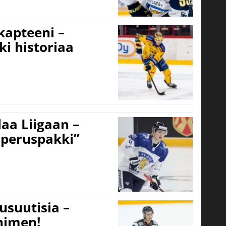
 kapteeni –
ki historiaa
aa Liigaan –
peruspakki”
usuutisia –
 nimen!