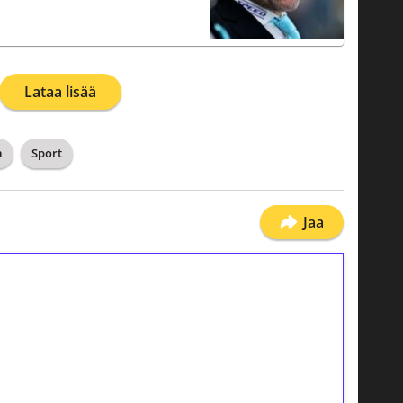
Lataa lisää
a
Sport
Jaa
ilmaiskierroksia ilman
osta Tuohi 1000 -peliin (arvo 0,20€ per