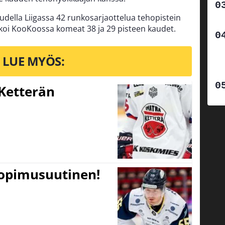
udella Liigassa 42 runkosarjaottelua tehopistein
koi KooKoossa komeat 38 ja 29 pisteen kaudet.
LUE MYÖS:
Ketterän
sopimusuutinen!