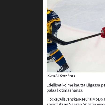
Kuva:
All Over Press
Edelliset kolme kautta Liigassa 
palaa kotimaahansa.
HockeyAllsvenskan-seura MoDo H
sopimuksen Vaasan Sportin viim