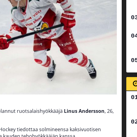
pelannut ruotsalaishyökkääjä
Linus Andersson
, 26,
ockey tiedottaa solmineensa kaksivuotisen
e kauden tehohyökkääjän kanssa.