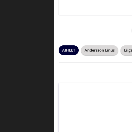
AIHEET
Andersson Linus
Liig
1€ = 10€ arvosta 
kierrätystä!
Talleta 1€
Saat heti 50 ilmaiskierr