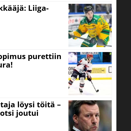
kääjä: Liiga-
opimus purettiin
ura!
aja löysi töitä –
otsi joutui