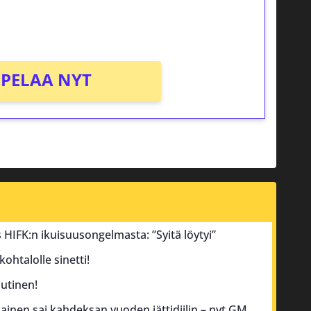
PELAA NYT
tus HIFK:n ikuisuusongelmasta: ”Syitä löytyi”
ohtalolle sinetti!
utinen!
inen sai kahdeksan vuoden jättidiilin – nyt GM