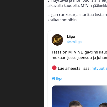
viihdyttäviä ja monipuolisia lähet
alkavalla kaudella, MTV:n jääkiek
Liigan runkosarja starttaa tiista
kotikatsomoihin.
Liiga
@smliiga
Tässä on MTV:n Liiga-tiimi kau
mukaan Jesse Joensuu ja Juham
Lue aiheesta lisää:
mtvuutise
#Liiga