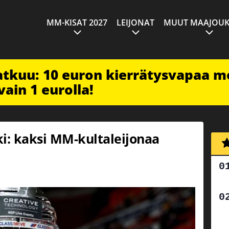
MM-KISAT 2027
LEIJONAT
MUUT MAAJOUK
jatkuu: 10 euron kierrätysvapaa m
vain 1 eurolla!
lki: kaksi MM-kultaleijonaa