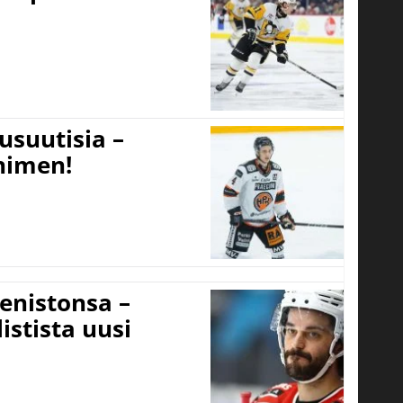
usuutisia –
 nimen!
eenistonsa –
istista uusi