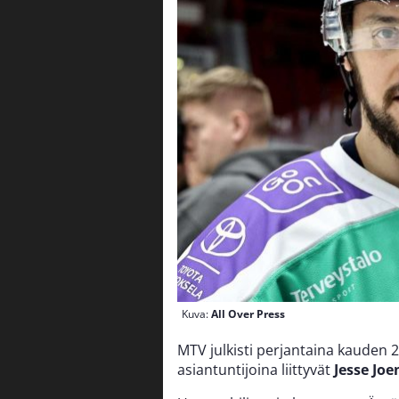
Kuva:
All Over Press
MTV julkisti perjantaina kauden 
asiantuntijoina liittyvät
Jesse Jo