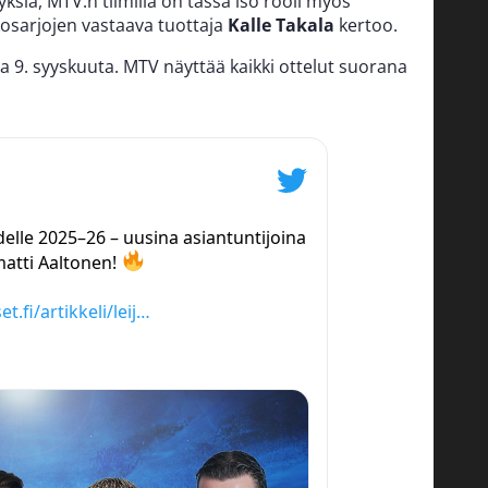
yksiä, MTV:n tiimillä on tässä iso rooli myös
kosarjojen vastaava tuottaja
Kalle Takala
kertoo.
ina 9. syyskuuta. MTV näyttää kaikki ottelut suorana
delle 2025–26 – uusina asiantuntijoina
atti Aaltonen!
t.fi/artikkeli/leij…