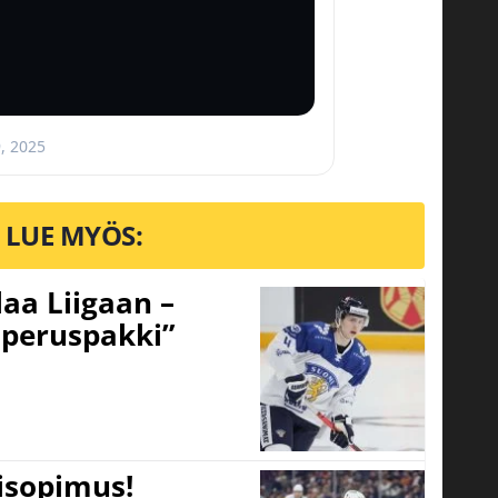
, 2025
LUE MYÖS:
aa Liigaan –
peruspakki”
tisopimus!