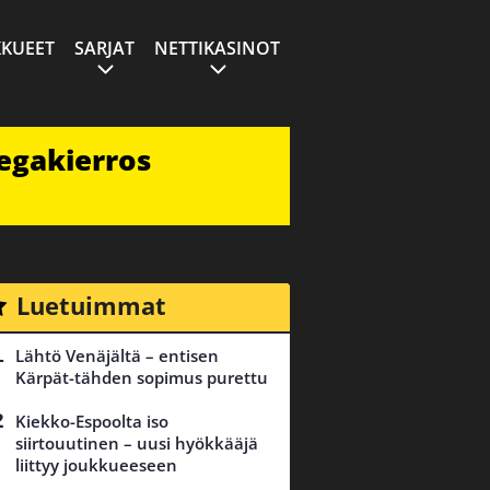
KUEET
SARJAT
NETTIKASINOT
egakierros
Luetuimmat
Lähtö Venäjältä – entisen
Kärpät-tähden sopimus purettu
Kiekko-Espoolta iso
siirtouutinen – uusi hyökkääjä
liittyy joukkueeseen