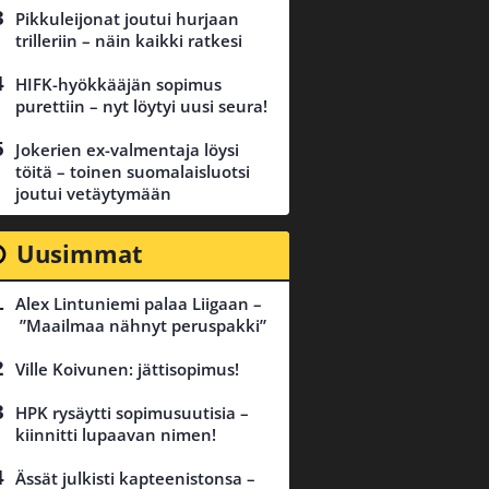
Pikkuleijonat joutui hurjaan
trilleriin – näin kaikki ratkesi
HIFK-hyökkääjän sopimus
purettiin – nyt löytyi uusi seura!
Jokerien ex-valmentaja löysi
töitä – toinen suomalaisluotsi
joutui vetäytymään
Uusimmat
Alex Lintuniemi palaa Liigaan –
”Maailmaa nähnyt peruspakki”
Ville Koivunen: jättisopimus!
HPK rysäytti sopimusuutisia –
kiinnitti lupaavan nimen!
Ässät julkisti kapteenistonsa –