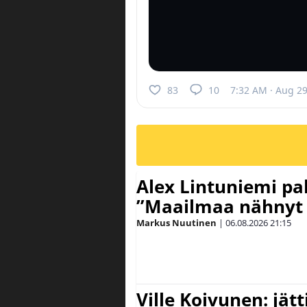
83
10
7:32 AM · Aug 29
Alex Lintuniemi pal
”Maailmaa nähnyt 
Markus Nuutinen
|
06.08.2026
21:15
Ville Koivunen: jät