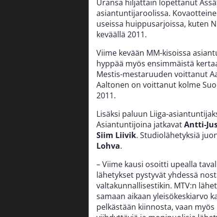
Uransa hiljattain lopettanut Äss
asiantuntijaroolissa. Kovaottein
useissa huippusarjoissa, kuten N
keväällä 2011.
Viime kevään MM-kisoissa asiant
hyppää myös ensimmäistä kertaa 
Mestis-mestaruuden voittanut Aal
Aaltonen on voittanut kolme Suo
2011.
Lisäksi paluun Liiga-asiantuntija
Asiantuntijoina jatkavat
Antti-Ju
Siim Liivik
. Studiolähetyksiä juo
Lohva
.
– Viime kausi osoitti upealla tava
lähetykset pystyvät yhdessä nosta
valtakunnallisestikin. MTV:n lähet
samaan aikaan yleisökeskiarvo kas
pelkästään kiinnosta, vaan myös 