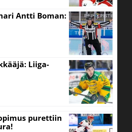
mari Antti Boman:
kääjä: Liiga-
opimus purettiin
ura!