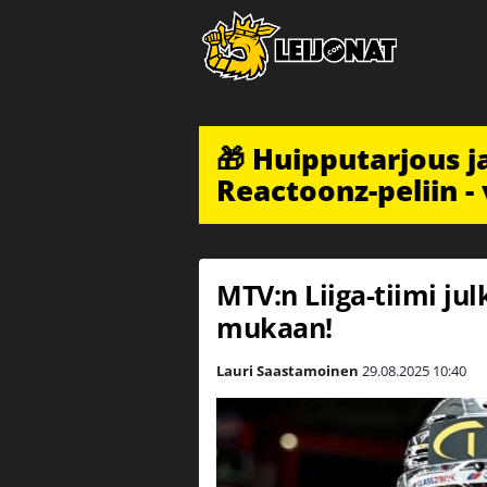
🎁 Huipputarjous 
Reactoonz-peliin - 
MTV:n Liiga-tiimi ju
mukaan!
Lauri Saastamoinen
29.08.2025
10:40