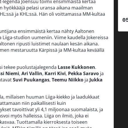
ät-legenda Joensuu toimii ensimmäistä kertaa
en hyökkääjä pelasi uransa aikana maailman
HL:ssä ja KHL:ssä. Hän oli voittamassa MM-kultaa
untijana ensimmäistä kertaa nähty Aaltonen
Liiga-studion uumeniin. Viime kaudella Jokereissa
tonen ripusti luistimet naulaan kesän aikana.
men mestaruutta Kärpissä ja MM-kultaa keväällä
ksi tekee puolustajalegenda
Lasse Kukkonen
.
ssi Niemi
,
Ari Vallin
,
Karri Kivi
,
Pekka Saravo
ja
ntavat
Suvi Puukangas
,
Teemu Niikko
ja
Jukka
lla, millaisen huuman Liiga-kiekko ja laadukkaat
ttamaan niin paikallisesti kuin
ykset tavoittivat yli 4,1 miljoonaa suomalaista, ja
voi myös halleissa. Liiga on ilmiö, joka ei
kasvaa. Tuottamalla kierroksesta toiseen