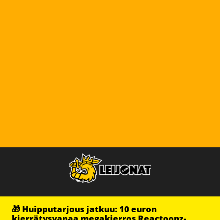
🎁 Huipputarjous jatkuu: 10 euron
kierrätysvapaa megakierros Reactoonz-