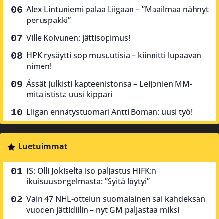
Alex Lintuniemi palaa Liigaan – ”Maailmaa nähnyt
peruspakki”
Ville Koivunen: jättisopimus!
HPK rysäytti sopimusuutisia – kiinnitti lupaavan
nimen!
Ässät julkisti kapteenistonsa – Leijonien MM-
mitalistista uusi kippari
Liigan ennätystuomari Antti Boman: uusi työ!
Luetuimmat
IS: Olli Jokiselta iso paljastus HIFK:n
ikuisuusongelmasta: ”Syitä löytyi”
Vain 47 NHL-ottelun suomalainen sai kahdeksan
vuoden jättidiilin – nyt GM paljastaa miksi