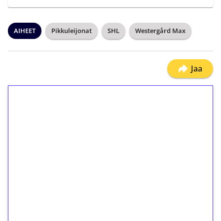
AIHEET
Pikkuleijonat
SHL
Westergård Max
Jaa
1€ = 10€ arvosta
ilmaiskierroksia ilman
kierrätystä!
Talleta 1€
Saat heti 50 ilmaiskierrosta Tuohi 1000 -
peliin (arvo 0,20€ per kierros)!
Ei kierrätysvaatimusta!