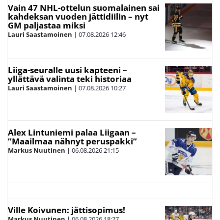
Vain 47 NHL-ottelun suomalainen sai
kahdeksan vuoden jättidiilin – nyt
GM paljastaa miksi
Lauri Saastamoinen
|
07.08.2026
12:46
Liiga-seuralle uusi kapteeni –
yllättävä valinta teki historiaa
Lauri Saastamoinen
|
07.08.2026
10:27
Alex Lintuniemi palaa Liigaan –
”Maailmaa nähnyt peruspakki”
Markus Nuutinen
|
06.08.2026
21:15
Ville Koivunen: jättisopimus!
Markus Nuutinen
|
06.08.2026
18:27