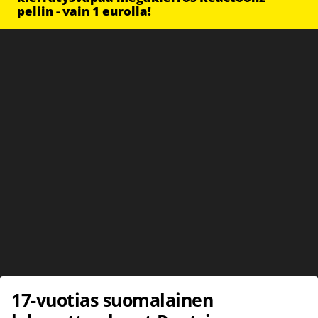
peliin - vain 1 eurolla!
17-vuotias suomalainen