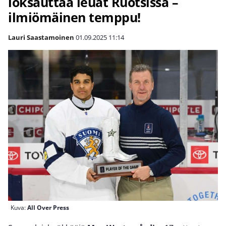
loksauttaa leuat Ruotsissa –
ilmiömäinen temppu!
Lauri Saastamoinen
01.09.2025
11:14
Kuva:
All Over Press