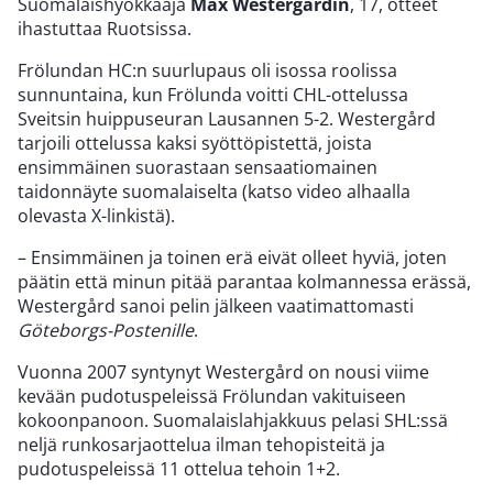
Suomalaishyökkääjä
Max Westergårdin
, 17, otteet
ihastuttaa Ruotsissa.
Frölundan HC:n suurlupaus oli isossa roolissa
sunnuntaina, kun Frölunda voitti CHL-ottelussa
Sveitsin huippuseuran Lausannen 5-2. Westergård
tarjoili ottelussa kaksi syöttöpistettä, joista
ensimmäinen suorastaan sensaatiomainen
taidonnäyte suomalaiselta (katso video alhaalla
olevasta X-linkistä).
– Ensimmäinen ja toinen erä eivät olleet hyviä, joten
päätin että minun pitää parantaa kolmannessa erässä,
Westergård sanoi pelin jälkeen vaatimattomasti
Göteborgs-Postenille
.
Vuonna 2007 syntynyt Westergård on nousi viime
kevään pudotuspeleissä Frölundan vakituiseen
kokoonpanoon. Suomalaislahjakkuus pelasi SHL:ssä
neljä runkosarjaottelua ilman tehopisteitä ja
pudotuspeleissä 11 ottelua tehoin 1+2.