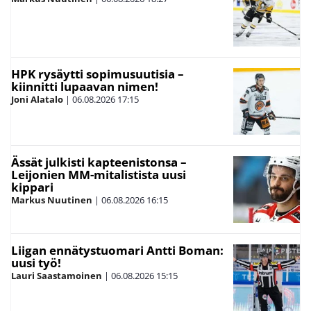
HPK rysäytti sopimusuutisia –
kiinnitti lupaavan nimen!
Joni Alatalo
|
06.08.2026
17:15
Ässät julkisti kapteenistonsa –
Leijonien MM-mitalistista uusi
kippari
Markus Nuutinen
|
06.08.2026
16:15
Liigan ennätystuomari Antti Boman:
uusi työ!
Lauri Saastamoinen
|
06.08.2026
15:15