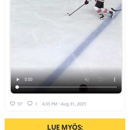
97
1
4:35 PM · Aug 31, 2025
LUE MYÖS: