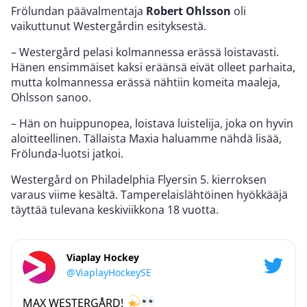
Frölundan päävalmentaja
Robert Ohlsson
oli
vaikuttunut Westergårdin esityksestä.
– Westergård pelasi kolmannessa erässä loistavasti.
Hänen ensimmäiset kaksi eräänsä eivät olleet parhaita,
mutta kolmannessa erässä nähtiin komeita maaleja,
Ohlsson sanoo.
– Hän on huippunopea, loistava luistelija, joka on hyvin
aloitteellinen. Tällaista Maxia haluamme nähdä lisää,
Frölunda-luotsi jatkoi.
Westergård on Philadelphia Flyersin 5. kierroksen
varaus viime kesältä. Tamperelaislähtöinen hyökkääjä
täyttää tulevana keskiviikkona 18 vuotta.
Viaplay Hockey
@ViaplayHockeySE
MAX WESTERGÅRD!