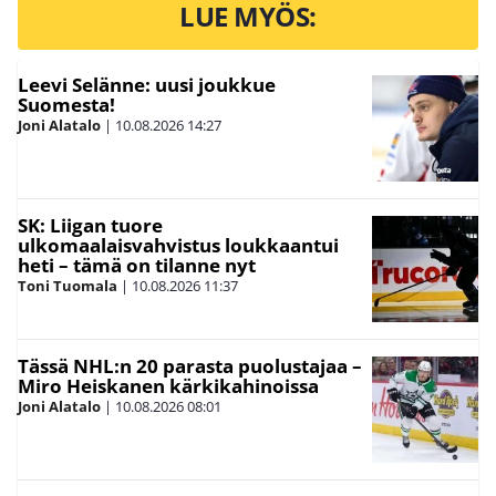
LUE MYÖS:
Leevi Selänne: uusi joukkue
Suomesta!
Joni Alatalo
|
10.08.2026
14:27
SK: Liigan tuore
ulkomaalaisvahvistus loukkaantui
heti – tämä on tilanne nyt
Toni Tuomala
|
10.08.2026
11:37
Tässä NHL:n 20 parasta puolustajaa –
Miro Heiskanen kärkikahinoissa
Joni Alatalo
|
10.08.2026
08:01