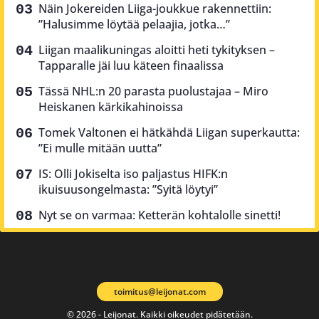
Näin Jokereiden Liiga-joukkue rakennettiin:
”Halusimme löytää pelaajia, jotka…”
Liigan maalikuningas aloitti heti tykityksen –
Tapparalle jäi luu käteen finaalissa
Tässä NHL:n 20 parasta puolustajaa – Miro
Heiskanen kärkikahinoissa
Tomek Valtonen ei hätkähdä Liigan superkautta:
”Ei mulle mitään uutta”
IS: Olli Jokiselta iso paljastus HIFK:n
ikuisuusongelmasta: ”Syitä löytyi”
Nyt se on varmaa: Ketterän kohtalolle sinetti!
toimitus@leijonat.com
© 2026 - Leijonat. Kaikki oikeudet pidätetään.