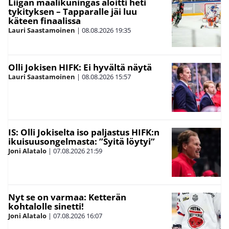
Liigan maalikuningas aloitti heti
tykityksen – Tapparalle jäi luu
käteen finaalissa
Lauri Saastamoinen
|
08.08.2026
19:35
Olli Jokisen HIFK: Ei hyvältä näytä
Lauri Saastamoinen
|
08.08.2026
15:57
IS: Olli Jokiselta iso paljastus HIFK:n
ikuisuusongelmasta: ”Syitä löytyi”
Joni Alatalo
|
07.08.2026
21:59
Nyt se on varmaa: Ketterän
kohtalolle sinetti!
Joni Alatalo
|
07.08.2026
16:07