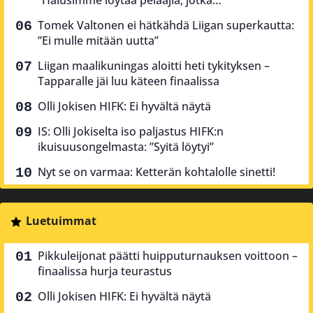
Tomek Valtonen ei hätkähdä Liigan superkautta:
”Ei mulle mitään uutta”
Liigan maalikuningas aloitti heti tykityksen –
Tapparalle jäi luu käteen finaalissa
Olli Jokisen HIFK: Ei hyvältä näytä
IS: Olli Jokiselta iso paljastus HIFK:n
ikuisuusongelmasta: ”Syitä löytyi”
Nyt se on varmaa: Ketterän kohtalolle sinetti!
Luetuimmat
Pikkuleijonat päätti huipputurnauksen voittoon –
finaalissa hurja teurastus
Olli Jokisen HIFK: Ei hyvältä näytä