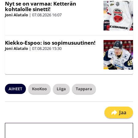
Nyt se on varmaa: Ketterän
kohtalolle sinetti!
Joni Alatalo
|
07.08.2026
16:07
Kiekko-Espoo: iso sopimusuutinen!
Joni Alatalo
|
07.08.2026
15:30
AIHEET
KooKoo
Liiga
Tappara
Jaa
🎁 Huipputarjous jatkuu: 10