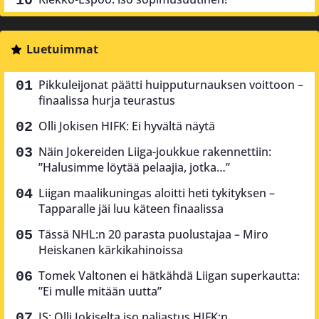
Luetuimmat
Pikkuleijonat päätti huipputurnauksen voittoon –
finaalissa hurja teurastus
Olli Jokisen HIFK: Ei hyvältä näytä
Näin Jokereiden Liiga-joukkue rakennettiin:
”Halusimme löytää pelaajia, jotka…”
Liigan maalikuningas aloitti heti tykityksen –
Tapparalle jäi luu käteen finaalissa
Tässä NHL:n 20 parasta puolustajaa – Miro
Heiskanen kärkikahinoissa
Tomek Valtonen ei hätkähdä Liigan superkautta:
”Ei mulle mitään uutta”
IS: Olli Jokiselta iso paljastus HIFK:n