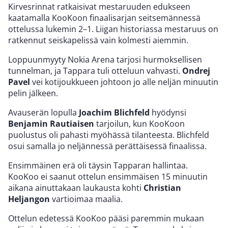
Kirvesrinnat ratkaisivat mestaruuden edukseen
kaatamalla KooKoon finaalisarjan seitsemännessä
ottelussa lukemin 2–1. Liigan historiassa mestaruus on
ratkennut seiskapelissä vain kolmesti aiemmin.
Loppuunmyyty Nokia Arena tarjosi hurmoksellisen
tunnelman, ja Tappara tuli otteluun vahvasti.
Ondrej
Pavel
vei kotijoukkueen johtoon jo alle neljän minuutin
pelin jälkeen.
Avauserän lopulla
Joachim Blichfeld
hyödynsi
Benjamin Rautiaisen
tarjoilun, kun KooKoon
puolustus oli pahasti myöhässä tilanteesta. Blichfeld
osui samalla jo neljännessä perättäisessä finaalissa.
Ensimmäinen erä oli täysin Tapparan hallintaa.
KooKoo ei saanut ottelun ensimmäisen 15 minuutin
aikana ainuttakaan laukausta kohti
Christian
Heljangon
vartioimaa maalia.
Ottelun edetessä KooKoo pääsi paremmin mukaan