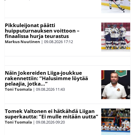
Pikkuleijonat päätti
huipputurnauksen voittoon –
finaalissa hurja teurastus
Markus Nuutinen
|
09.08.2026
17:12
Näin Jokereiden Liiga-joukkue
rakennettiin: ”Halusimme löytää
pelaajia, jotka…”
Toni Tuomala
|
09.08.2026
11:43
Tomek Valtonen ei hätkähdä Liigan
superkautta: ”Ei mulle mitään uutta”
Toni Tuomala
|
09.08.2026
09:20