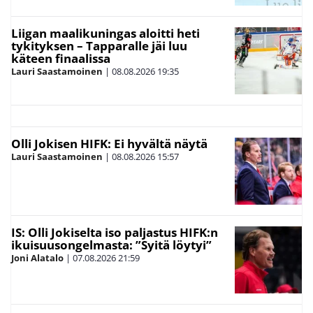
Liigan maalikuningas aloitti heti
tykityksen – Tapparalle jäi luu
käteen finaalissa
Lauri Saastamoinen
|
08.08.2026
19:35
Olli Jokisen HIFK: Ei hyvältä näytä
Lauri Saastamoinen
|
08.08.2026
15:57
IS: Olli Jokiselta iso paljastus HIFK:n
ikuisuusongelmasta: ”Syitä löytyi”
Joni Alatalo
|
07.08.2026
21:59