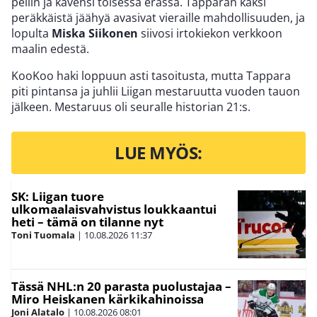
peliin ja kavensi toisessa erässä. Tapparan kaksi
peräkkäistä jäähyä avasivat vieraille mahdollisuuden, ja
lopulta
Miska Siikonen
siivosi irtokiekon verkkoon
maalin edestä.
KooKoo haki loppuun asti tasoitusta, mutta Tappara
piti pintansa ja juhlii Liigan mestaruutta vuoden tauon
jälkeen. Mestaruus oli seuralle historian 21:s.
LUE MYÖS:
SK: Liigan tuore
ulkomaalaisvahvistus loukkaantui
heti – tämä on tilanne nyt
Toni Tuomala
|
10.08.2026
11:37
Tässä NHL:n 20 parasta puolustajaa –
Miro Heiskanen kärkikahinoissa
Joni Alatalo
|
10.08.2026
08:01