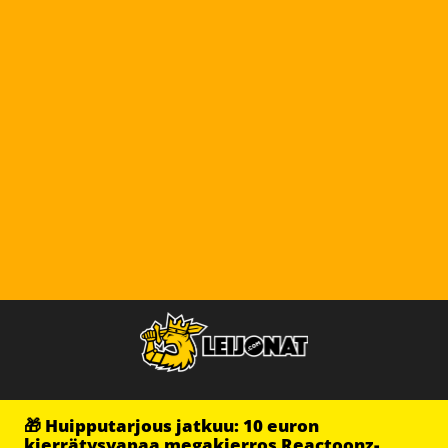
🎁 Huipputarjous jatkuu: 10 euron
kierrätysvapaa megakierros Reactoonz-