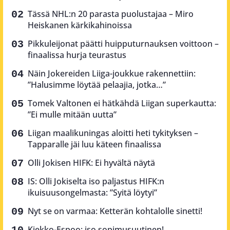
Tässä NHL:n 20 parasta puolustajaa – Miro
Heiskanen kärkikahinoissa
Pikkuleijonat päätti huipputurnauksen voittoon –
finaalissa hurja teurastus
Näin Jokereiden Liiga-joukkue rakennettiin:
”Halusimme löytää pelaajia, jotka…”
Tomek Valtonen ei hätkähdä Liigan superkautta:
”Ei mulle mitään uutta”
Liigan maalikuningas aloitti heti tykityksen –
Tapparalle jäi luu käteen finaalissa
Olli Jokisen HIFK: Ei hyvältä näytä
IS: Olli Jokiselta iso paljastus HIFK:n
ikuisuusongelmasta: ”Syitä löytyi”
Nyt se on varmaa: Ketterän kohtalolle sinetti!
Kiekko-Espoo: iso sopimusuutinen!