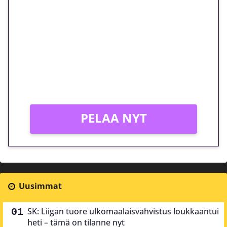
euron kierrätysvapaa
megakierros Reactoonz-
peliin – vain 1 eurolla!
Peli: Reactoonz
Vain uusille asiakkaille!
PELAA NYT
Uusimmat
SK: Liigan tuore ulkomaalaisvahvistus loukkaantui
heti – tämä on tilanne nyt