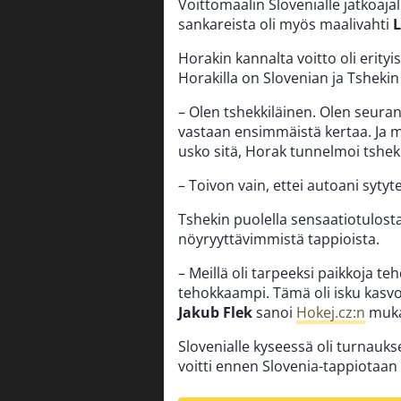
Voittomaalin Slovenialle jatkoajal
sankareista oli myös maalivahti
Horakin kannalta voitto oli erity
Horakilla on Slovenian ja Tshekin
– Olen tshekkiläinen. Olen seuran
vastaan ensimmäistä kertaa. Ja m
usko sitä, Horak tunnelmoi tshek
– Toivon vain, ettei autoani sytyt
Tshekin puolella sensaatiotulos
nöyryyttävimmistä tappioista.
– Meillä oli tarpeeksi paikkoja 
tehokkaampi. Tämä oli isku kasvoi
Jakub Flek
sanoi
Hokej.cz:n
muka
Slovenialle kyseessä oli turnauks
voitti ennen Slovenia-tappiotaan