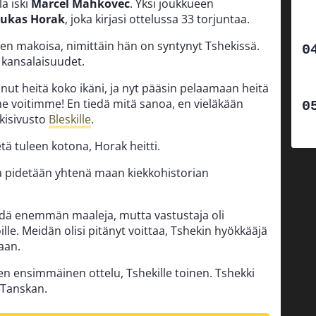
la iski
Marcel Mahkovec
. Yksi joukkueen
Lukas Horak
, joka kirjasi ottelussa 33 torjuntaa.
isen makoisa, nimittäin hän on syntynyt Tshekissä.
 kansalaisuudet.
nut heitä koko ikäni, ja nyt pääsin pelaamaan heitä
e voitimme! En tiedä mitä sanoa, en vieläkään
kisivusto
Bleskille
.
etä tuleen kotona, Horak heitti.
ta pidetään yhtenä maan kiekkohistorian
tehdä enemmän maaleja, mutta vastustaja oli
lle. Meidän olisi pitänyt voittaa, Tshekin hyökkääjä
an.
en ensimmäinen ottelu, Tshekille toinen. Tshekki
 Tanskan.