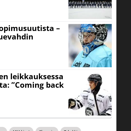
sopimusuutista –
kuevahdin
nen leikkauksessa
sta: ”Coming back