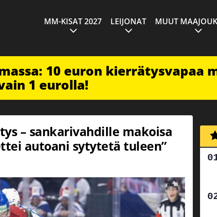
MM-KISAT 2027
LEIJONAT
MUUT MAAJOUK
imassa: 10 euron kierrätysvapaa 
vain 1 eurolla!
ätys – sankarivahdille makoisa
ttei autoani sytytetä tuleen”