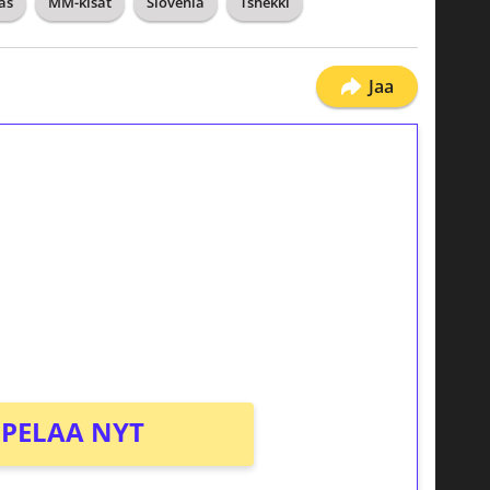
as
MM-kisat
Slovenia
Tshekki
Jaa
ilmaiskierroksia ilman
osta Tuohi 1000 -peliin (arvo 0,20€ per
PELAA NYT