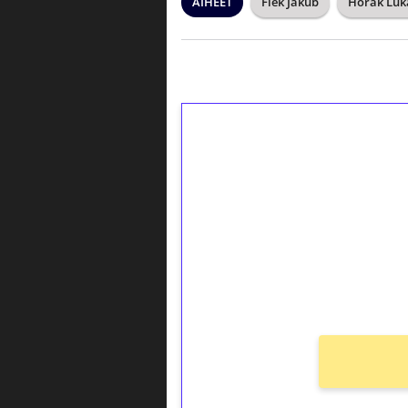
AIHEET
Flek Jakub
Horak Luk
1€ = 10€ arvosta 
kierrätystä!
Talleta 1€
Saat heti 50 ilmaiskierr
kierros)!
Ei kierrätysvaatimusta!