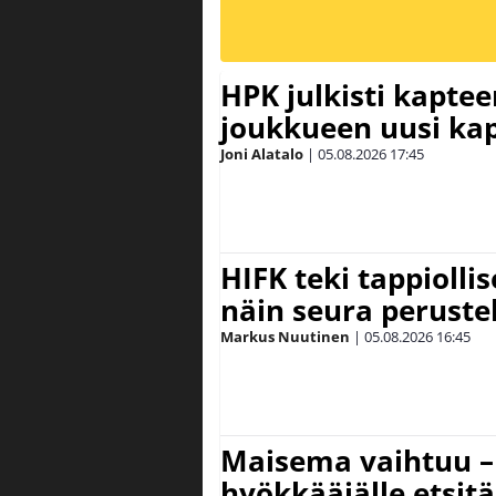
HPK julkisti kaptee
joukkueen uusi kap
Joni Alatalo
|
05.08.2026
17:45
HIFK teki tappiolli
näin seura peruste
Markus Nuutinen
|
05.08.2026
16:45
Maisema vaihtuu – 
hyökkääjälle etsit