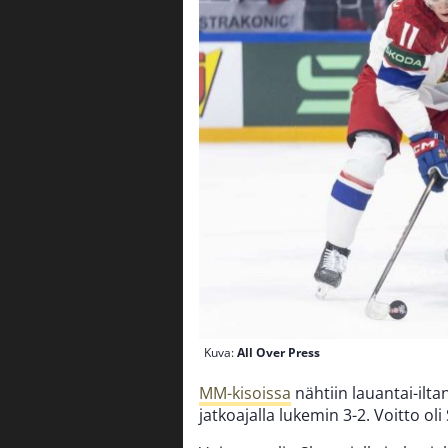
Kuva:
All Over Press
MM-kisoissa
nähtiin lauantai-ilt
jatkoajalla lukemin 3-2. Voitto o