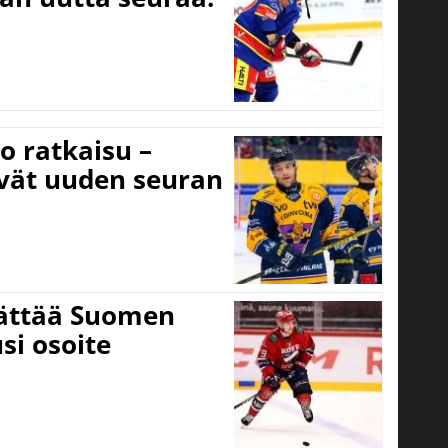
o ratkaisu –
ivät uuden seuran
jättää Suomen
si osoite