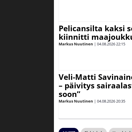
Pelicansilta kaksi 
kiinnitti maajouk
Markus Nuutinen
|
04.08.2026
22:15
Veli-Matti Savinai
– päivitys sairaala
soon”
Markus Nuutinen
|
04.08.2026
20:35