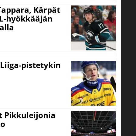
 Tappara, Kärpät
HL-hyökkääjän
alla
 Liiga-pistetykin
 Pikkuleijonia
to