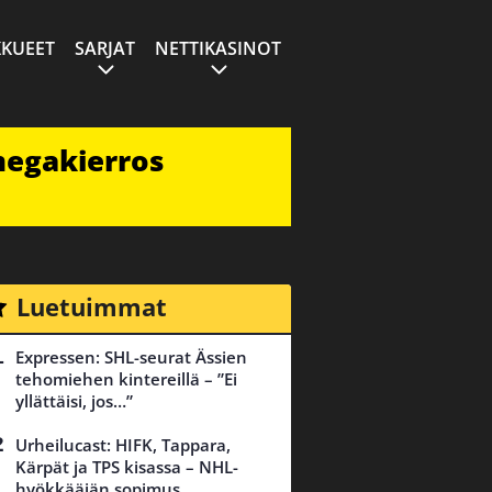
KUEET
SARJAT
NETTIKASINOT
megakierros
Luetuimmat
Expressen: SHL-seurat Ässien
tehomiehen kintereillä – ”Ei
yllättäisi, jos…”
Urheilucast: HIFK, Tappara,
Kärpät ja TPS kisassa – NHL-
hyökkääjän sopimus