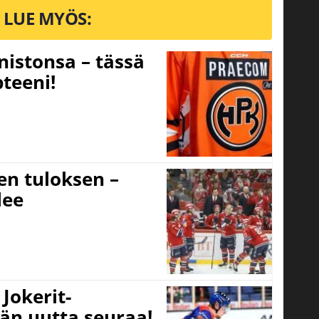
LUE MYÖS:
nistonsa – tässä
teeni!
sen tuloksen –
lee
Jokerit-
ään uutta seuraa!