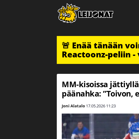
🚨 Enää tänään vo
Reactoonz-peliin - 
MM-kisoissa jättiyll
päänahka: ”Toivon, e
Joni Alatalo
17.05.2026
11:23