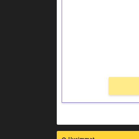
1€ = 10€ arvosta 
kierrätystä!
Talleta 1€
Saat heti 50 ilmaiskierr
kierros)!
Ei kierrätysvaatimusta!