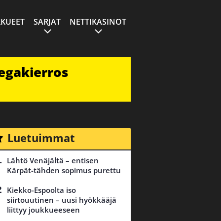
KUEET
SARJAT
NETTIKASINOT
egakierros
Luetuimmat
Lähtö Venäjältä – entisen
Kärpät-tähden sopimus purettu
Kiekko-Espoolta iso
siirtouutinen – uusi hyökkääjä
liittyy joukkueeseen