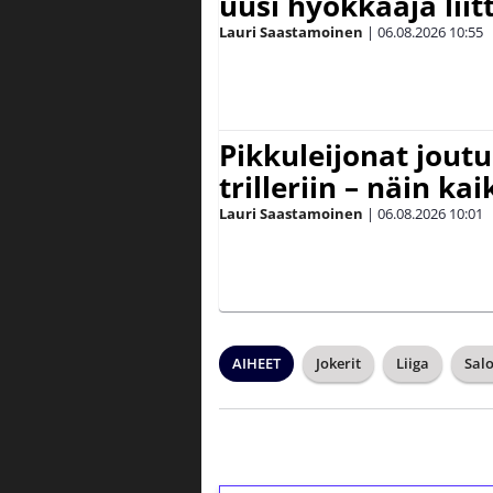
uusi hyökkääjä lii
Lauri Saastamoinen
|
06.08.2026
10:55
Pikkuleijonat joutu
trilleriin – näin kai
Lauri Saastamoinen
|
06.08.2026
10:01
AIHEET
Jokerit
Liiga
Sal