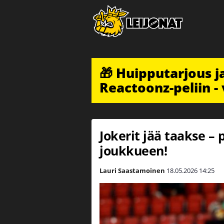
🎁 Huipputarjous 
Reactoonz-peliin - 
Jokerit jää taakse – 
joukkueen!
Lauri Saastamoinen
18.05.2026
14:25