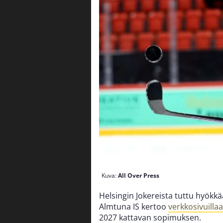
Kuva:
All Over Press
Helsingin Jokereista tuttu hyökk
Almtuna IS kertoo
verkkosivuilla
2027 kattavan sopimuksen.