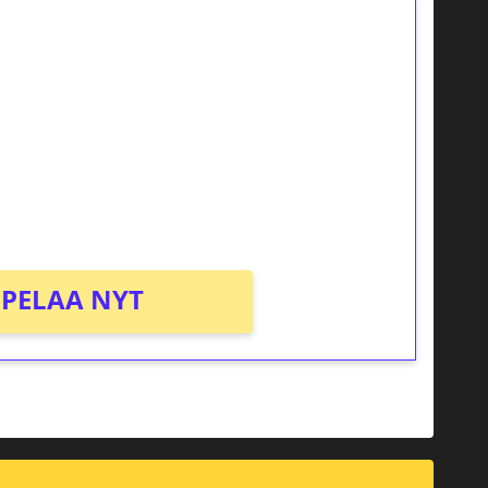
ilmaiskierroksia ilman
osta Tuohi 1000 -peliin (arvo 0,20€ per
PELAA NYT