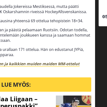
audella Jokereissa Mestiksessä, mutta päätti
 IK Oskarshamnin riveissä HockeyAllsvenskanissa.
 kausina yhteensä 69 ottelua tehopistein 18+34.
aan ja päästä pelaamaan Ruotsiin. Odotan todella,
skentelemään joukkueen kanssa ja saamaan hommat
toaan.
a urallaan 171 ottelua. Hän on edustanut JYPiä,
Tapparaa.
ien ja kaikkien muiden maiden MM-ottelut
LUE MYÖS:
aa Liigaan –
peruspakki”