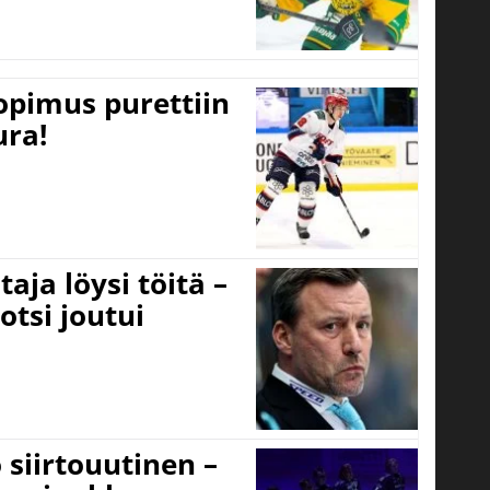
opimus purettiin
ura!
aja löysi töitä –
otsi joutui
 siirtouutinen –