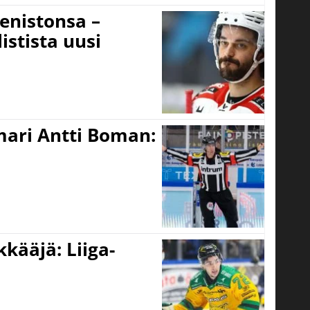
eenistonsa –
istista uusi
mari Antti Boman:
kääjä: Liiga-