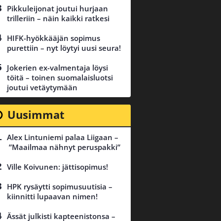
Pikkuleijonat joutui hurjaan
trilleriin – näin kaikki ratkesi
HIFK-hyökkääjän sopimus
purettiin – nyt löytyi uusi seura!
Jokerien ex-valmentaja löysi
töitä – toinen suomalaisluotsi
joutui vetäytymään
Uusimmat
Alex Lintuniemi palaa Liigaan –
”Maailmaa nähnyt peruspakki”
Ville Koivunen: jättisopimus!
HPK rysäytti sopimusuutisia –
kiinnitti lupaavan nimen!
Ässät julkisti kapteenistonsa –