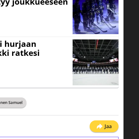
ttyy joukkueeseen
i hurjaan
kki ratkesi
onen Samuel
Jaa