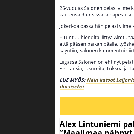
26-vuotias Salonen pelasi viime k
kautensa Ruotsissa lainapestillä
Jokeri-paidassa hän pelasi viime
– Tuntuu hienolta liittyä Almtun
että pääsen paikan päälle, työ
käyntiin, Salonen kommentoi siir
Liigassa Salonen on ehtinyt pelat
Pelicansia, Jukureita, Lukkoa ja 
LUE MYÖS:
Näin katsot Leijon
ilmaiseksi
Alex Lintuniemi pal
”Maailmaa nähnyt 