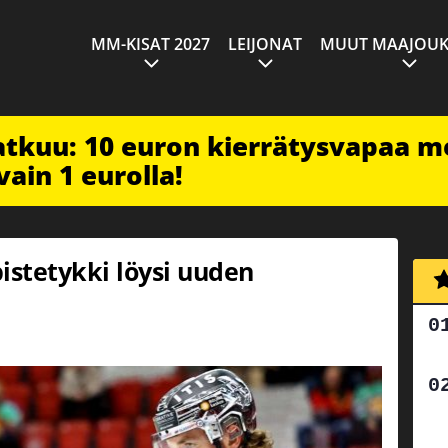
MM-KISAT 2027
LEIJONAT
MUUT MAAJOUK
jatkuu: 10 euron kierrätysvapaa m
vain 1 eurolla!
pistetykki löysi uuden