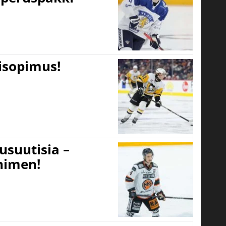
tisopimus!
usuutisia –
 nimen!