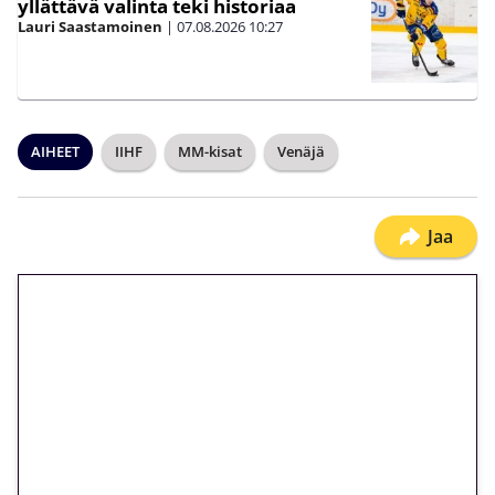
yllättävä valinta teki historiaa
Lauri Saastamoinen
|
07.08.2026
10:27
AIHEET
IIHF
MM-kisat
Venäjä
Jaa
🎁 Huipputarjous jatkuu: 10
euron kierrätysvapaa
megakierros Reactoonz-
peliin – vain 1 eurolla!
Peli: Reactoonz