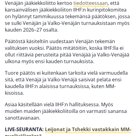
Venäjän jääkiekkoliitto kertoo
tiedotteessaan
, että
kansainvälisen jääkiekkoliiton IIHF:n kurinpitokomitea
on hylännyt tammikuussa tekemänsä päätöksen, jossa
se sulki Venäjän ja Valko-Venäjän turnauksistaan myös
kauden 2026–27 osalta.
Päätöstä käsiteltiin uudestaan Venäjän tekemän
valituksen vuoksi. Päätös mitätöitiin, koska IIHF:lla ei
ollut riittäviä perusteita pitää Venäjää ja Valko-Venäjää
ulkona myös ensi kauden turnauksista.
Tuore päätös ei kuitenkaan tarkoita vielä varmuudella
sitä, että Venäjä ja Valko-Venäjä saisivat pelata ensi
kaudella IIHF:n alaisissa turnauksissa, kuten MM-
kisoissa.
Asiaa käsitellään vielä IIHF:n hallituksessa. Myös
muiden maiden jääkiekkoliitoilla on varmasti sanansa
sanottavanaan.
LIVE-SEURANTA:
Leijonat ja Tshekki vastakkain MM-
puolivälierässä