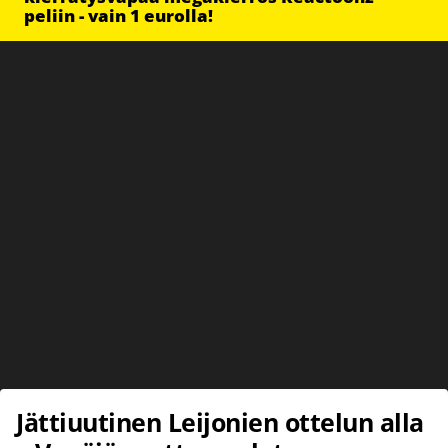
peliin - vain 1 eurolla!
Jättiuutinen Leijonien ottelun alla