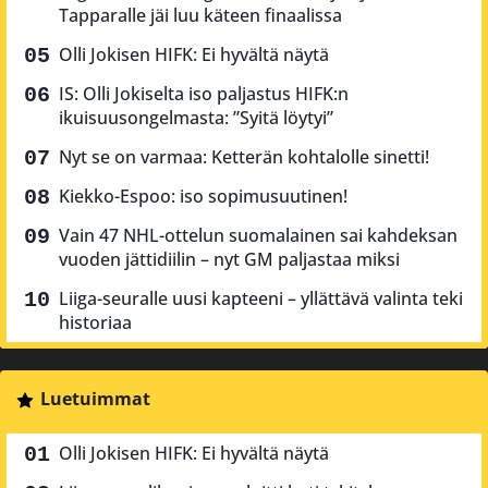
Tapparalle jäi luu käteen finaalissa
Olli Jokisen HIFK: Ei hyvältä näytä
IS: Olli Jokiselta iso paljastus HIFK:n
ikuisuusongelmasta: ”Syitä löytyi”
Nyt se on varmaa: Ketterän kohtalolle sinetti!
Kiekko-Espoo: iso sopimusuutinen!
Vain 47 NHL-ottelun suomalainen sai kahdeksan
vuoden jättidiilin – nyt GM paljastaa miksi
Liiga-seuralle uusi kapteeni – yllättävä valinta teki
historiaa
Luetuimmat
Olli Jokisen HIFK: Ei hyvältä näytä