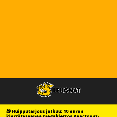
🎁 Huipputarjous jatkuu: 10 euron
kierrätysvapaa megakierros Reactoonz-