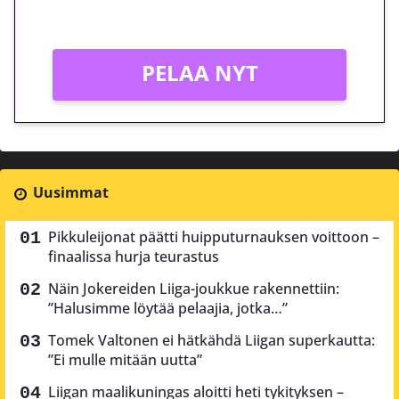
Vain uusille asiakkaille!
PELAA NYT
Uusimmat
Pikkuleijonat päätti huipputurnauksen voittoon –
finaalissa hurja teurastus
Näin Jokereiden Liiga-joukkue rakennettiin:
”Halusimme löytää pelaajia, jotka…”
Tomek Valtonen ei hätkähdä Liigan superkautta:
”Ei mulle mitään uutta”
Liigan maalikuningas aloitti heti tykityksen –