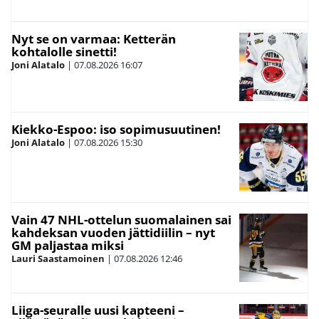
Nyt se on varmaa: Ketterän
kohtalolle sinetti!
Joni Alatalo
|
07.08.2026
16:07
Kiekko-Espoo: iso sopimusuutinen!
Joni Alatalo
|
07.08.2026
15:30
Vain 47 NHL-ottelun suomalainen sai
kahdeksan vuoden jättidiilin – nyt
GM paljastaa miksi
Lauri Saastamoinen
|
07.08.2026
12:46
Liiga-seuralle uusi kapteeni –