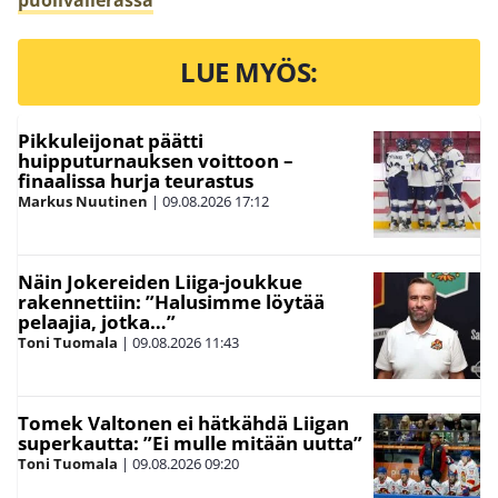
LUE MYÖS:
Pikkuleijonat päätti
huipputurnauksen voittoon –
finaalissa hurja teurastus
Markus Nuutinen
|
09.08.2026
17:12
Näin Jokereiden Liiga-joukkue
rakennettiin: ”Halusimme löytää
pelaajia, jotka…”
Toni Tuomala
|
09.08.2026
11:43
Tomek Valtonen ei hätkähdä Liigan
superkautta: ”Ei mulle mitään uutta”
Toni Tuomala
|
09.08.2026
09:20