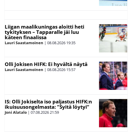
Liigan maalikuningas aloitti heti
tykityksen – Tapparalle jäi luu
käteen finaalissa
Lauri Saastamoinen
|
08.08.2026
19:35
Olli Jokisen HIFK: Ei hyvältä näytä
Lauri Saastamoinen
|
08.08.2026
15:57
IS: Olli Jokiselta iso paljastus HIFK:n
ikuisuusongelmasta: ”Syitä löytyi”
Joni Alatalo
|
07.08.2026
21:59