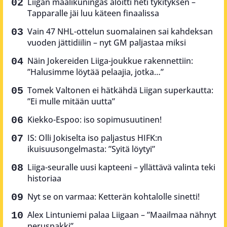
Liigan maalikuningas aloitti heti tykityksen –
Tapparalle jäi luu käteen finaalissa
Vain 47 NHL-ottelun suomalainen sai kahdeksan
vuoden jättidiilin – nyt GM paljastaa miksi
Näin Jokereiden Liiga-joukkue rakennettiin:
”Halusimme löytää pelaajia, jotka…”
Tomek Valtonen ei hätkähdä Liigan superkautta:
”Ei mulle mitään uutta”
Kiekko-Espoo: iso sopimusuutinen!
IS: Olli Jokiselta iso paljastus HIFK:n
ikuisuusongelmasta: ”Syitä löytyi”
Liiga-seuralle uusi kapteeni – yllättävä valinta teki
historiaa
Nyt se on varmaa: Ketterän kohtalolle sinetti!
Alex Lintuniemi palaa Liigaan – ”Maailmaa nähnyt
peruspakki”