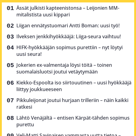
Ässät julkisti kapteenistonsa – Leijonien MM-
mitalistista uusi kippari
Liigan ennätystuomari Antti Boman: uusi työ!
Ilveksen jenkkihyökkääjä: Liiga-seura vaihtuu!
HIFK-hyökkääjän sopimus purettiin – nyt löytyi
uusi seura!
Jokerien ex-valmentaja löysi töitä – toinen
suomalaisluotsi joutui vetäytymään
Kiekko-Espoolta iso siirtouutinen – uusi hyökkääjä
liittyy joukkueeseen
Pikkuleijonat joutui hurjaan trilleriin – näin kaikki
ratkesi
Lähtö Venäjältä – entisen Kärpät-tähden sopimus
purettu
Veli-Matti Savinaisen vammasta uutta tietoa –