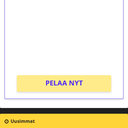
1€ = 10€ arvosta
ilmaiskierroksia ilman
kierrätystä!
Talleta 1€
Saat heti 50 ilmaiskierrosta Tuohi 1000 -
peliin (arvo 0,20€ per kierros)!
Ei kierrätysvaatimusta!
PELAA NYT
Uusimmat