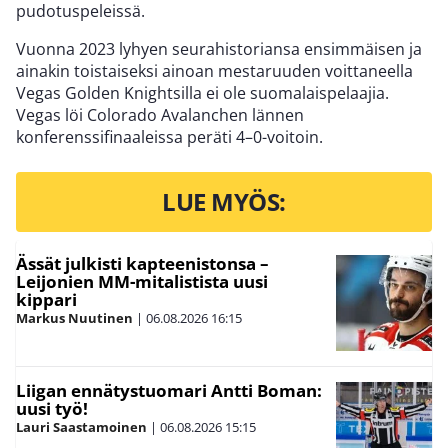
pudotuspeleissä.
Vuonna 2023 lyhyen seurahistoriansa ensimmäisen ja
ainakin toistaiseksi ainoan mestaruuden voittaneella
Vegas Golden Knightsilla ei ole suomalaispelaajia.
Vegas löi Colorado Avalanchen lännen
konferenssifinaaleissa peräti 4–0-voitoin.
LUE MYÖS:
Ässät julkisti kapteenistonsa –
Leijonien MM-mitalistista uusi
kippari
Markus Nuutinen
|
06.08.2026
16:15
Liigan ennätystuomari Antti Boman:
uusi työ!
Lauri Saastamoinen
|
06.08.2026
15:15