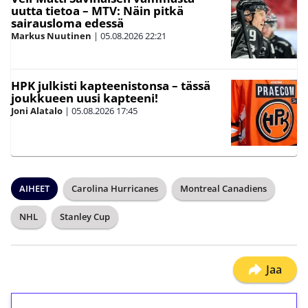
uutta tietoa – MTV: Näin pitkä
sairausloma edessä
Markus Nuutinen
|
05.08.2026
22:21
HPK julkisti kapteenistonsa – tässä
joukkueen uusi kapteeni!
Joni Alatalo
|
05.08.2026
17:45
AIHEET
Carolina Hurricanes
Montreal Canadiens
NHL
Stanley Cup
Jaa