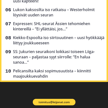
uusi kapteeni!
Lukon kaksosilta iso ratkaisu – Westerholmit
löysivät uuden seuran
Expressen: SHL-seurat Ässien tehomiehen
kintereillä – ”Ei yllättäisi, jos…”
Kiekko-Espoolta iso siirtouutinen – uusi hyökkääjä
liittyy joukkueeseen
SS: Jukurien seuraikoni loikkasi toiseen Liiga-
seuraan – paljastaa syyt siirrolle: ”En halua
sanoa…”
Pelicansilta kaksi sopimusuutista – kiinnitti
maajoukkuevahdin
toimitus@leijonat.com