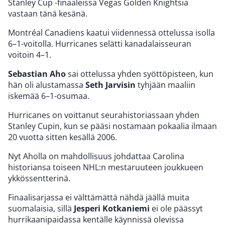
Stanley Cup -finaaleissa Vegas Golden Knightsia
vastaan tänä kesänä.
Montréal Canadiens kaatui viidennessä ottelussa isolla
6–1-voitolla. Hurricanes selätti kanadalaisseuran
voitoin 4–1.
Sebastian Aho
sai ottelussa yhden syöttöpisteen, kun
hän oli alustamassa
Seth Jarvisin
tyhjään maaliin
iskemää 6–1-osumaa.
Hurricanes on voittanut seurahistoriassaan yhden
Stanley Cupin, kun se pääsi nostamaan pokaalia ilmaan
20 vuotta sitten kesällä 2006.
Nyt Aholla on mahdollisuus johdattaa Carolina
historiansa toiseen NHL:n mestaruuteen joukkueen
ykkössentterinä.
Finaalisarjassa ei välttämättä nähdä jäällä muita
suomalaisia, sillä
Jesperi Kotkaniemi
ei ole päässyt
hurrikaanipaidassa kentälle käynnissä olevissa