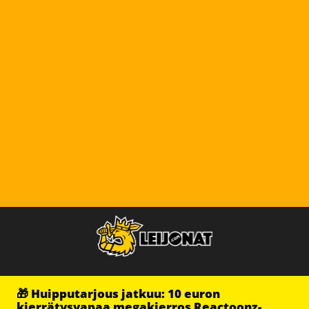
🎁 Huipputarjous jatkuu: 10 euron
kierrätysvapaa megakierros Reactoonz-