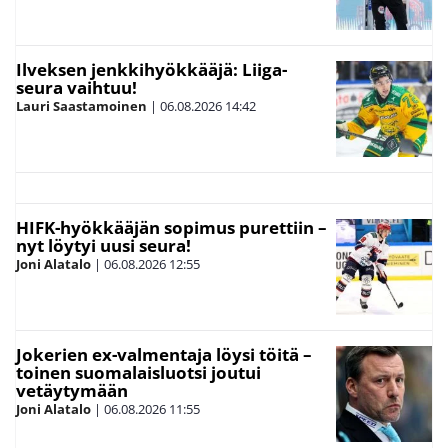
Ilveksen jenkkihyökkääjä: Liiga-
seura vaihtuu!
Lauri Saastamoinen
|
06.08.2026
14:42
HIFK-hyökkääjän sopimus purettiin –
nyt löytyi uusi seura!
Joni Alatalo
|
06.08.2026
12:55
Jokerien ex-valmentaja löysi töitä –
toinen suomalaisluotsi joutui
vetäytymään
Joni Alatalo
|
06.08.2026
11:55