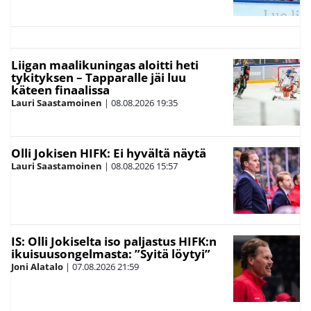
Liigan maalikuningas aloitti heti
tykityksen – Tapparalle jäi luu
käteen finaalissa
Lauri Saastamoinen
|
08.08.2026
19:35
Olli Jokisen HIFK: Ei hyvältä näytä
Lauri Saastamoinen
|
08.08.2026
15:57
IS: Olli Jokiselta iso paljastus HIFK:n
ikuisuusongelmasta: ”Syitä löytyi”
Joni Alatalo
|
07.08.2026
21:59