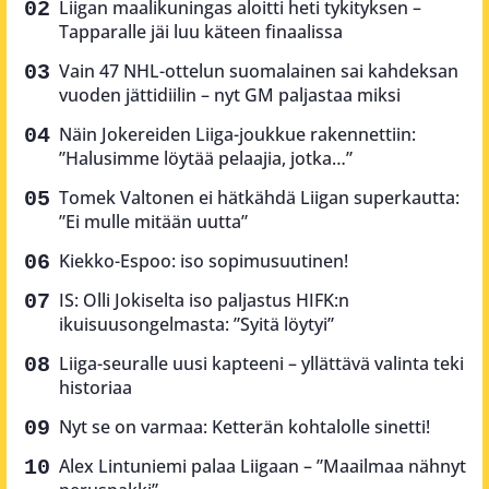
Liigan maalikuningas aloitti heti tykityksen –
Tapparalle jäi luu käteen finaalissa
Vain 47 NHL-ottelun suomalainen sai kahdeksan
vuoden jättidiilin – nyt GM paljastaa miksi
Näin Jokereiden Liiga-joukkue rakennettiin:
”Halusimme löytää pelaajia, jotka…”
Tomek Valtonen ei hätkähdä Liigan superkautta:
”Ei mulle mitään uutta”
Kiekko-Espoo: iso sopimusuutinen!
IS: Olli Jokiselta iso paljastus HIFK:n
ikuisuusongelmasta: ”Syitä löytyi”
Liiga-seuralle uusi kapteeni – yllättävä valinta teki
historiaa
Nyt se on varmaa: Ketterän kohtalolle sinetti!
Alex Lintuniemi palaa Liigaan – ”Maailmaa nähnyt