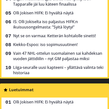
Tapparalle jäi luu käteen finaalissa
Olli Jokisen HIFK: Ei hyvältä näytä
IS: Olli Jokiselta iso paljastus HIFK:n
ikuisuusongelmasta: ”Syitä löytyi”
Nyt se on varmaa: Ketterän kohtalolle sinetti!
Kiekko-Espoo: iso sopimusuutinen!
Vain 47 NHL-ottelun suomalainen sai kahdeksan
vuoden jättidiilin – nyt GM paljastaa miksi
Liiga-seuralle uusi kapteeni – yllättävä valinta teki
historiaa
Luetuimmat
Olli Jokisen HIFK: Ei hyvältä näytä