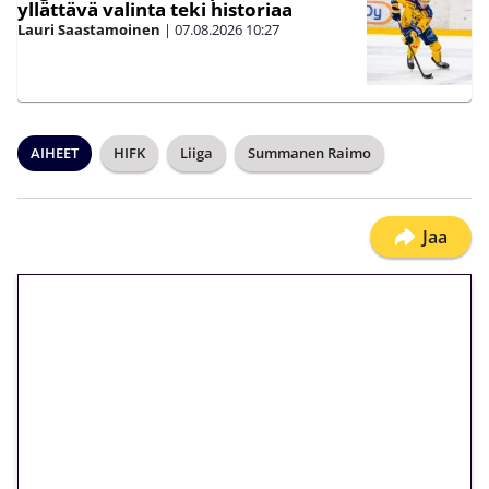
yllättävä valinta teki historiaa
Lauri Saastamoinen
|
07.08.2026
10:27
AIHEET
HIFK
Liiga
Summanen Raimo
Jaa
🎁 Huipputarjous jatkuu: 10
euron kierrätysvapaa
megakierros Reactoonz-
peliin – vain 1 eurolla!
Peli: Reactoonz