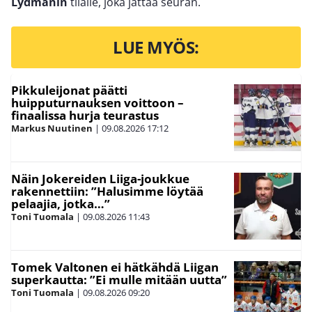
Lydmanin
tilalle, joka jättää seuran.
LUE MYÖS:
Pikkuleijonat päätti
huipputurnauksen voittoon –
finaalissa hurja teurastus
Markus Nuutinen
|
09.08.2026
17:12
Näin Jokereiden Liiga-joukkue
rakennettiin: ”Halusimme löytää
pelaajia, jotka…”
Toni Tuomala
|
09.08.2026
11:43
Tomek Valtonen ei hätkähdä Liigan
superkautta: ”Ei mulle mitään uutta”
Toni Tuomala
|
09.08.2026
09:20