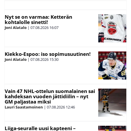
Nyt se on varmaa: Ketterän
kohtalolle sinetti!
Joni Alatalo
|
07.08.2026
16:07
Kiekko-Espoo: iso sopimusuutinen!
Joni Alatalo
|
07.08.2026
15:30
Vain 47 NHL-ottelun suomalainen sai
kahdeksan vuoden jättidiilin – nyt
GM paljastaa miksi
Lauri Saastamoinen
|
07.08.2026
12:46
Liiga-seuralle uusi kapteeni –