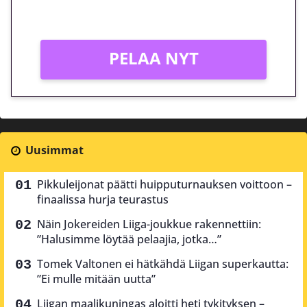
Vain uusille asiakkaille!
PELAA NYT
Uusimmat
Pikkuleijonat päätti huipputurnauksen voittoon –
finaalissa hurja teurastus
Näin Jokereiden Liiga-joukkue rakennettiin:
”Halusimme löytää pelaajia, jotka…”
Tomek Valtonen ei hätkähdä Liigan superkautta:
”Ei mulle mitään uutta”
Liigan maalikuningas aloitti heti tykityksen –