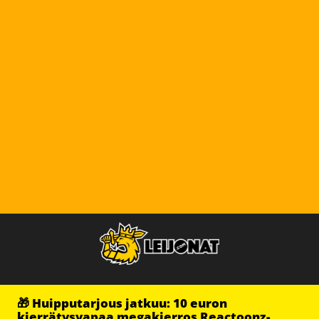
🎁 Huipputarjous jatkuu: 10 euron
kierrätysvapaa megakierros Reactoonz-