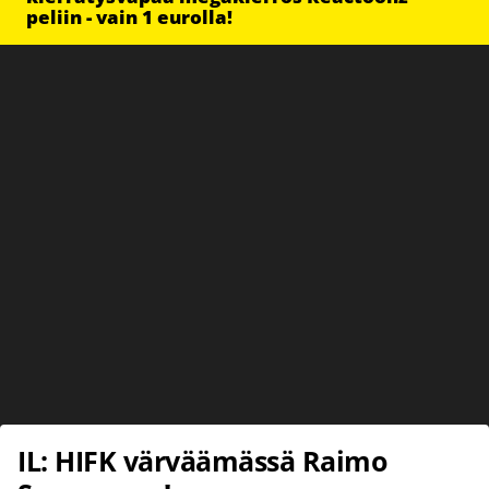
peliin - vain 1 eurolla!
IL: HIFK värväämässä Raimo