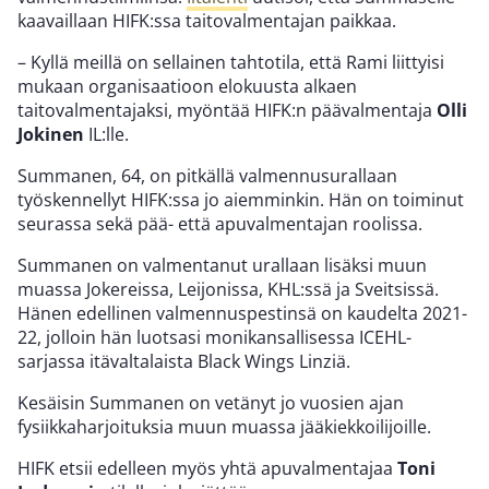
kaavaillaan HIFK:ssa taitovalmentajan paikkaa.
– Kyllä meillä on sellainen tahtotila, että Rami liittyisi
mukaan organisaatioon elokuusta alkaen
taitovalmentajaksi, myöntää HIFK:n päävalmentaja
Olli
Jokinen
IL:lle.
Summanen, 64, on pitkällä valmennusurallaan
työskennellyt HIFK:ssa jo aiemminkin. Hän on toiminut
seurassa sekä pää- että apuvalmentajan roolissa.
Summanen on valmentanut urallaan lisäksi muun
muassa Jokereissa, Leijonissa, KHL:ssä ja Sveitsissä.
Hänen edellinen valmennuspestinsä on kaudelta 2021-
22, jolloin hän luotsasi monikansallisessa ICEHL-
sarjassa itävaltalaista Black Wings Linziä.
Kesäisin Summanen on vetänyt jo vuosien ajan
fysiikkaharjoituksia muun muassa jääkiekkoilijoille.
HIFK etsii edelleen myös yhtä apuvalmentajaa
Toni