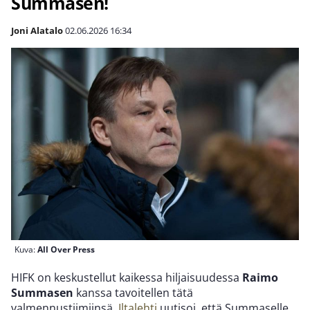
Summasen!
Joni Alatalo
02.06.2026
16:34
Kuva:
All Over Press
HIFK on keskustellut kaikessa hiljaisuudessa
Raimo
Summasen
kanssa tavoitellen tätä
valmennustiimiinsä.
Iltalehti
uutisoi, että Summaselle