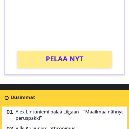
Talleta 1€
Saat heti 50 ilmaiskierrosta Tuohi 1000 -
peliin (arvo 0,20€ per kierros)!
Ei kierrätysvaatimusta!
PELAA NYT
Uusimmat
Alex Lintuniemi palaa Liigaan – ”Maailmaa nähnyt
peruspakki”
Ville Koivunen: jättisopimus!