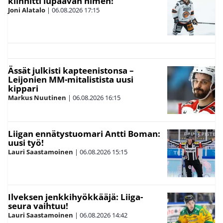
kiinnitti lupaavan nimen!
Joni Alatalo
|
06.08.2026
17:15
Ässät julkisti kapteenistonsa –
Leijonien MM-mitalistista uusi
kippari
Markus Nuutinen
|
06.08.2026
16:15
Liigan ennätystuomari Antti Boman:
uusi työ!
Lauri Saastamoinen
|
06.08.2026
15:15
Ilveksen jenkkihyökkääjä: Liiga-
seura vaihtuu!
Lauri Saastamoinen
|
06.08.2026
14:42