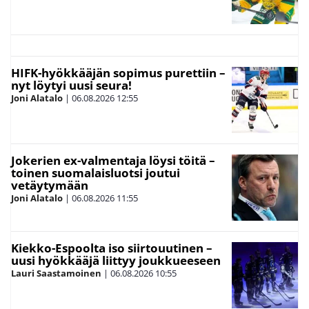
HIFK-hyökkääjän sopimus purettiin –
nyt löytyi uusi seura!
Joni Alatalo
|
06.08.2026
12:55
Jokerien ex-valmentaja löysi töitä –
toinen suomalaisluotsi joutui
vetäytymään
Joni Alatalo
|
06.08.2026
11:55
Kiekko-Espoolta iso siirtouutinen –
uusi hyökkääjä liittyy joukkueeseen
Lauri Saastamoinen
|
06.08.2026
10:55