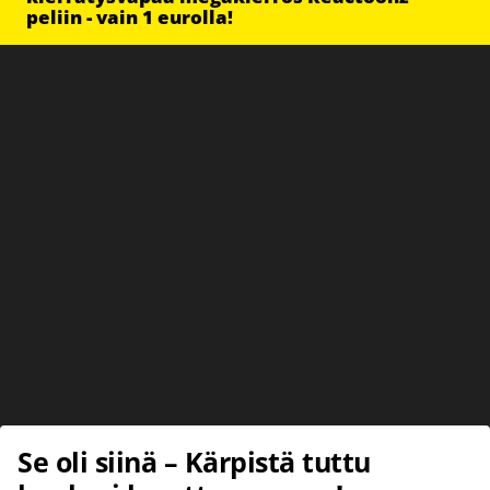
peliin - vain 1 eurolla!
Se oli siinä – Kärpistä tuttu