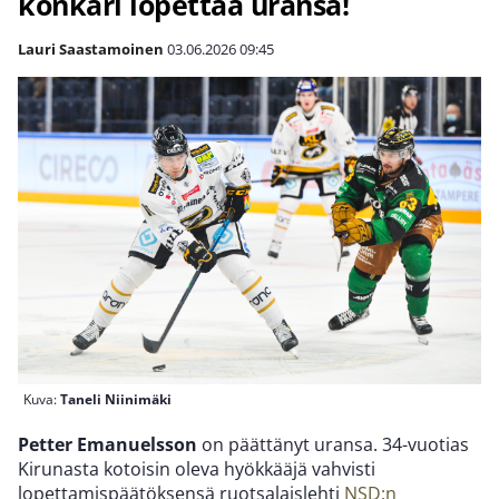
konkari lopettaa uransa!
Lauri Saastamoinen
03.06.2026
09:45
Kuva:
Taneli Niinimäki
Petter Emanuelsson
on päättänyt uransa. 34-vuotias
Kirunasta kotoisin oleva hyökkääjä vahvisti
lopettamispäätöksensä ruotsalaislehti
NSD:n