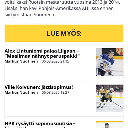
voitti kaksi Ruotsin mestaruutta vuosina 2013 ja 2014.
Lisäksi hän kävi Pohjois-Amerikassa AHL:ssä ennen
siirtymistään Suomeen.
LUE MYÖS:
Alex Lintuniemi palaa Liigaan –
”Maailmaa nähnyt peruspakki”
Markus Nuutinen
|
06.08.2026
21:15
Ville Koivunen: jättisopimus!
Markus Nuutinen
|
06.08.2026
18:27
HPK rysäytti sopimusuutisia –