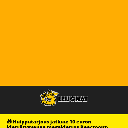
🎁 Huipputarjous jatkuu: 10 euron
kierrätysvapaa megakierros Reactoonz-