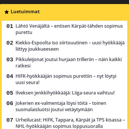
Luetuimmat
Lähtö Venäjältä – entisen Kärpät-tähden sopimus
purettu
Kiekko-Espoolta iso siirtouutinen – uusi hyökkääjä
liittyy joukkueeseen
Pikkuleijonat joutui hurjaan trilleriin – näin kaikki
ratkesi
HIFK-hyökkääjän sopimus purettiin – nyt löytyi
uusi seura!
Ilveksen jenkkihyökkääjä: Liiga-seura vaihtuu!
Jokerien ex-valmentaja löysi töitä – toinen
suomalaisluotsi joutui vetäytymään
Urheilucast: HIFK, Tappara, Kärpät ja TPS kisassa –
NHL-hyökkääjän sopimus loppusuoralla