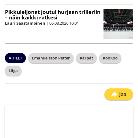
Pikkuleijonat joutui hurjaan trilleriin
– näin kaikki ratkesi
Lauri Saastamoinen
|
06.08.2026
10:01
AIHEET
Emanuelsson Petter
Kärpät
KooKoo
Liiga
Jaa
1€ = 10€ arvosta
ilmaiskierroksia ilman
kierrätystä!