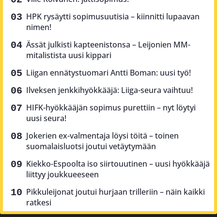
HPK rysäytti sopimusuutisia – kiinnitti lupaavan
nimen!
Ässät julkisti kapteenistonsa – Leijonien MM-
mitalistista uusi kippari
Liigan ennätystuomari Antti Boman: uusi työ!
Ilveksen jenkkihyökkääjä: Liiga-seura vaihtuu!
HIFK-hyökkääjän sopimus purettiin – nyt löytyi
uusi seura!
Jokerien ex-valmentaja löysi töitä – toinen
suomalaisluotsi joutui vetäytymään
Kiekko-Espoolta iso siirtouutinen – uusi hyökkääjä
liittyy joukkueeseen
Pikkuleijonat joutui hurjaan trilleriin – näin kaikki
ratkesi