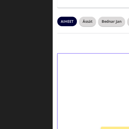
AIHEET
Ässät
Bednar Jan
1€ = 10€ arvosta 
kierrätystä!
Talleta 1€
Saat heti 50 ilmaiskierr
kierros)!
Ei kierrätysvaatimusta!