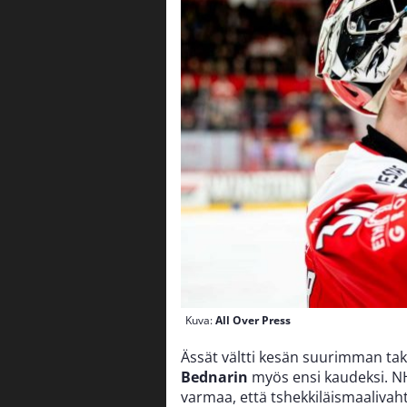
Kuva:
All Over Press
Ässät vältti kesän suurimman tak
Bednarin
myös ensi kaudeksi. NH
varmaa, että tshekkiläismaalivaht