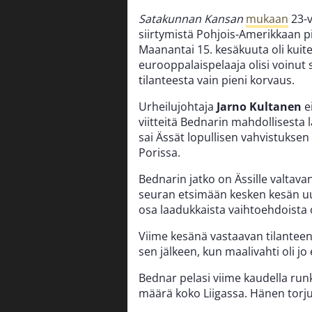
Satakunnan Kansan
mukaan
23-v
siirtymistä Pohjois-Amerikkaan p
Maanantai 15. kesäkuuta oli kuit
eurooppalaispelaaja olisi voinut si
tilanteesta vain pieni korvaus.
Urheilujohtaja
Jarno Kultanen
e
viitteitä Bednarin mahdollisesta
sai Ässät lopullisen vahvistuksen
Porissa.
Bednarin jatko on Ässille valtava
seuran etsimään kesken kesän uu
osa laadukkaista vaihtoehdoista
Viime kesänä vastaavan tilanteen
sen jälkeen, kun maalivahti oli jo 
Bednar pelasi viime kaudella runk
määrä koko Liigassa. Hänen torju