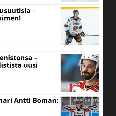
usuutisia –
 nimen!
eenistonsa –
istista uusi
mari Antti Boman: