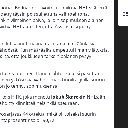
uotias Bednar on tavoitellut paikkaa NHL:ssä, eikä
idetty täysin poissuljettuna vaihtoehtona.
enkin viimeinen päivä, jolloin sopimuksen alainen
irtyä NHL:ään siten, että Ässille olisi jäänyt
i ollut saanut maanantai-iltana minkäänlaisia
 lähdöstä. Kun määräaika umpeutui ilman yllätyksiä,
 siitä, että joukkueen tärkein palanen pysyy
n tärkeä uutinen. Hänen lähtönsä olisi pakottanut
den ykkösmaalivahdin markkinoilta, joilla suurin
 on jo tehnyt sopimuksensa.
 koki HIFK, joka menetti
Jakub Škarekin
NHL:ään
ehditty kiinnittää helsinkiläisseuraan.
osarjassa 44 ottelua, mikä oli toiseksi suurin
ntaprosenttinsa oli 90,72.