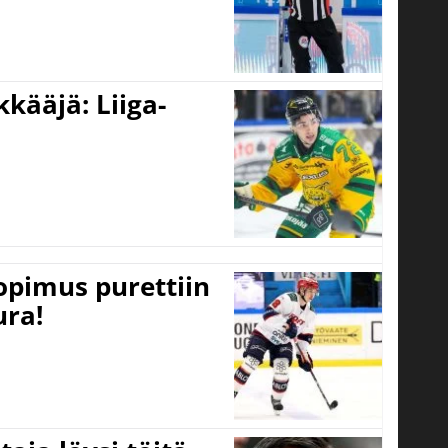
kääjä: Liiga-
opimus purettiin
ura!