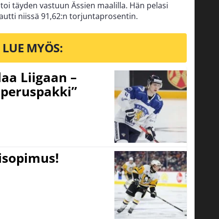
toi täyden vastuun Ässien maalilla. Hän pelasi
jautti niissä 91,62:n torjuntaprosentin.
LUE MYÖS:
aa Liigaan –
peruspakki”
tisopimus!