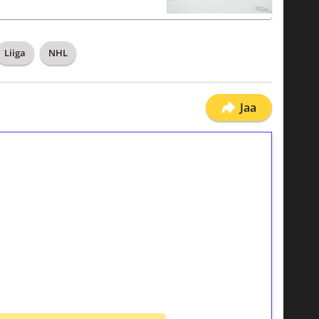
Liiga
NHL
Jaa
ilmaiskierroksia ilman
osta Tuohi 1000 -peliin (arvo 0,20€ per