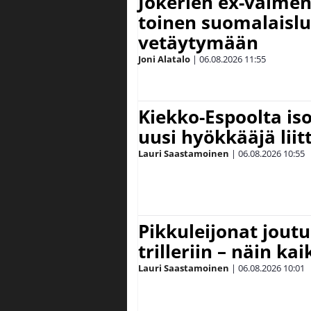
Jokerien ex-valment
toinen suomalaislu
vetäytymään
Joni Alatalo
|
06.08.2026
11:55
Kiekko-Espoolta iso
uusi hyökkääjä lii
Lauri Saastamoinen
|
06.08.2026
10:55
Pikkuleijonat joutu
trilleriin – näin kai
Lauri Saastamoinen
|
06.08.2026
10:01