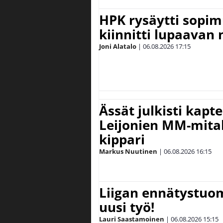
HPK rysäytti sopim
kiinnitti lupaavan
Joni Alatalo
|
06.08.2026
17:15
Ässät julkisti kapt
Leijonien MM-mital
kippari
Markus Nuutinen
|
06.08.2026
16:15
Liigan ennätystuo
uusi työ!
Lauri Saastamoinen
|
06.08.2026
15:15