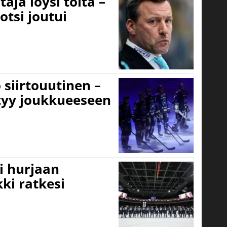
aja löysi töitä –
otsi joutui
 siirtouutinen –
ttyy joukkueeseen
i hurjaan
kki ratkesi