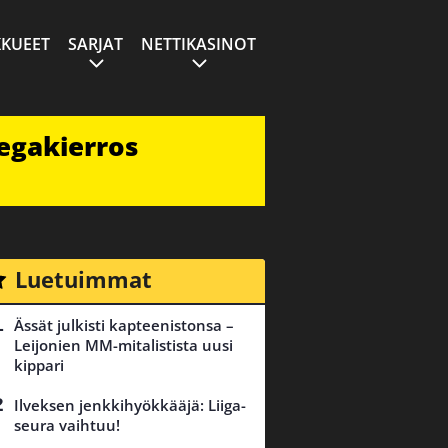
KUEET
SARJAT
NETTIKASINOT
egakierros
Luetuimmat
Ässät julkisti kapteenistonsa –
Leijonien MM-mitalistista uusi
kippari
Ilveksen jenkkihyökkääjä: Liiga-
seura vaihtuu!