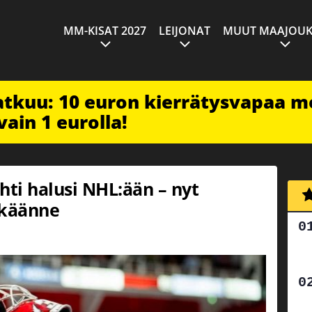
MM-KISAT 2027
LEIJONAT
MUUT MAAJOUK
jatkuu: 10 euron kierrätysvapaa m
vain 1 eurolla!
hti halusi NHL:ään – nyt
 käänne