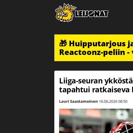
🎁 Huipputarjous 
Reactoonz-peliin - 
Liiga-seuran ykköstä
tapahtui ratkaiseva
Lauri Saastamoinen
16.06.2026
08:50