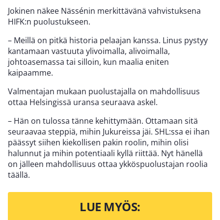
Jokinen näkee Nässénin merkittävänä vahvistuksena
HIFK:n puolustukseen.
– Meillä on pitkä historia pelaajan kanssa. Linus pystyy
kantamaan vastuuta ylivoimalla, alivoimalla,
johtoasemassa tai silloin, kun maalia eniten
kaipaamme.
Valmentajan mukaan puolustajalla on mahdollisuus
ottaa Helsingissä uransa seuraava askel.
– Hän on tulossa tänne kehittymään. Ottamaan sitä
seuraavaa steppiä, mihin Jukureissa jäi. SHL:ssa ei ihan
päässyt siihen kiekollisen pakin roolin, mihin olisi
halunnut ja mihin potentiaali kyllä riittää. Nyt hänellä
on jälleen mahdollisuus ottaa ykköspuolustajan roolia
täällä.
LUE MYÖS: