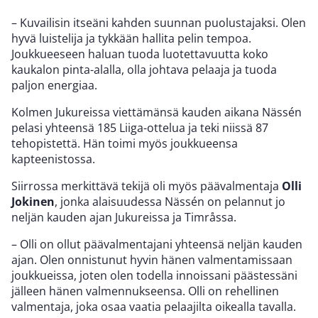
– Kuvailisin itseäni kahden suunnan puolustajaksi. Olen
hyvä luistelija ja tykkään hallita pelin tempoa.
Joukkueeseen haluan tuoda luotettavuutta koko
kaukalon pinta-alalla, olla johtava pelaaja ja tuoda
paljon energiaa.
Kolmen Jukureissa viettämänsä kauden aikana Nässén
pelasi yhteensä 185 Liiga-ottelua ja teki niissä 87
tehopistettä. Hän toimi myös joukkueensa
kapteenistossa.
Siirrossa merkittävä tekijä oli myös päävalmentaja
Olli
Jokinen
, jonka alaisuudessa Nässén on pelannut jo
neljän kauden ajan Jukureissa ja Timråssa.
– Olli on ollut päävalmentajani yhteensä neljän kauden
ajan. Olen onnistunut hyvin hänen valmentamissaan
joukkueissa, joten olen todella innoissani päästessäni
jälleen hänen valmennukseensa. Olli on rehellinen
valmentaja, joka osaa vaatia pelaajilta oikealla tavalla.