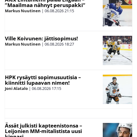
”Maailmaa nähnyt peruspakki”
Markus Nuutinen
|
06.08.2026
21:15
Ville Koivunen: jättisopimus!
Markus Nuutinen
|
06.08.2026
18:27
HPK rysäytti sopimusuutisia –
kiinnitti lupaavan nimen!
Joni Alatalo
|
06.08.2026
17:15
Ässät julkisti kapteenistonsa –
Leijonien MM-mitalistista uusi
kippari