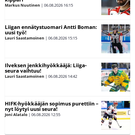
Markus Nuutinen
|
06.08.2026
16:15
Liigan ennätystuomari Antti Boman:
uusi työ!
Lauri Saastamoinen
|
06.08.2026
15:15
Ilveksen jenkkihyökkääjä: Liiga-
seura vaihtuu!
Lauri Saastamoinen
|
06.08.2026
14:42
HIFK-hyökkääjän sopimus purettiin –
nyt löytyi uusi seura!
Joni Alatalo
|
06.08.2026
12:55