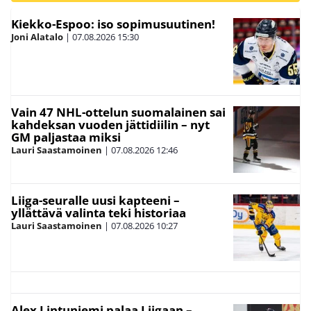
Kiekko-Espoo: iso sopimusuutinen!
Joni Alatalo
|
07.08.2026
15:30
Vain 47 NHL-ottelun suomalainen sai
kahdeksan vuoden jättidiilin – nyt
GM paljastaa miksi
Lauri Saastamoinen
|
07.08.2026
12:46
Liiga-seuralle uusi kapteeni –
yllättävä valinta teki historiaa
Lauri Saastamoinen
|
07.08.2026
10:27
Alex Lintuniemi palaa Liigaan –