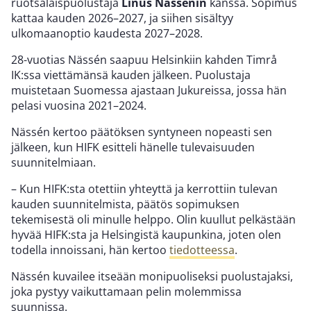
ruotsalaispuolustaja
Linus Nässénin
kanssa. Sopimus
kattaa kauden 2026–2027, ja siihen sisältyy
ulkomaanoptio kaudesta 2027–2028.
28-vuotias Nässén saapuu Helsinkiin kahden Timrå
IK:ssa viettämänsä kauden jälkeen. Puolustaja
muistetaan Suomessa ajastaan Jukureissa, jossa hän
pelasi vuosina 2021–2024.
Nässén kertoo päätöksen syntyneen nopeasti sen
jälkeen, kun HIFK esitteli hänelle tulevaisuuden
suunnitelmiaan.
– Kun HIFK:sta otettiin yhteyttä ja kerrottiin tulevan
kauden suunnitelmista, päätös sopimuksen
tekemisestä oli minulle helppo. Olin kuullut pelkästään
hyvää HIFK:sta ja Helsingistä kaupunkina, joten olen
todella innoissani, hän kertoo
tiedotteessa
.
Nässén kuvailee itseään monipuoliseksi puolustajaksi,
joka pystyy vaikuttamaan pelin molemmissa
suunnissa.