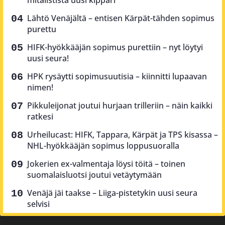
mitalistista uusi kippari
Lähtö Venäjältä – entisen Kärpät-tähden sopimus
purettu
HIFK-hyökkääjän sopimus purettiin – nyt löytyi
uusi seura!
HPK rysäytti sopimusuutisia – kiinnitti lupaavan
nimen!
Pikkuleijonat joutui hurjaan trilleriin – näin kaikki
ratkesi
Urheilucast: HIFK, Tappara, Kärpät ja TPS kisassa –
NHL-hyökkääjän sopimus loppusuoralla
Jokerien ex-valmentaja löysi töitä – toinen
suomalaisluotsi joutui vetäytymään
Venäjä jäi taakse – Liiga-pistetykin uusi seura
selvisi