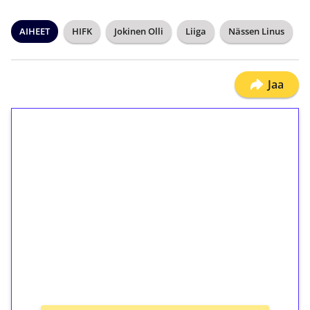
AIHEET
HIFK
Jokinen Olli
Liiga
Nässen Linus
Jaa
1€ = 10€ arvosta
ilmaiskierroksia ilman
kierrätystä!
Talleta 1€
Saat heti 50 ilmaiskierrosta Tuohi 1000 -
peliin (arvo 0,20€ per kierros)!
Ei kierrätysvaatimusta!