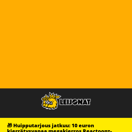
🎁 Huipputarjous jatkuu: 10 euron
kierrätysvapaa megakierros Reactoonz-