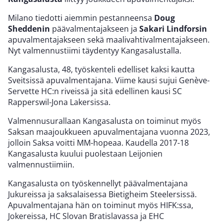
Milano tiedotti aiemmin pestanneensa
Doug
Sheddenin
päävalmentajakseen ja
Sakari Lindforsin
apuvalmentajakseen sekä maalivahtivalmentajakseen.
Nyt valmennustiimi täydentyy Kangasalustalla.
Kangasalusta, 48, työskenteli edelliset kaksi kautta
Sveitsissä apuvalmentajana. Viime kausi sujui Genève-
Servette HC:n riveissä ja sitä edellinen kausi SC
Rapperswil-Jona Lakersissa.
Valmennusurallaan Kangasalusta on toiminut myös
Saksan maajoukkueen apuvalmentajana vuonna 2023,
jolloin Saksa voitti MM-hopeaa. Kaudella 2017-18
Kangasalusta kuului puolestaan Leijonien
valmennustiimiin.
Kangasalusta on työskennellyt päävalmentajana
Jukureissa ja saksalaisessa Bietigheim Steelersissä.
Apuvalmentajana hän on toiminut myös HIFK:ssa,
Jokereissa, HC Slovan Bratislavassa ja EHC