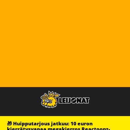
🎁 Huipputarjous jatkuu: 10 euron
kierrätysvapaa megakierros Reactoonz-