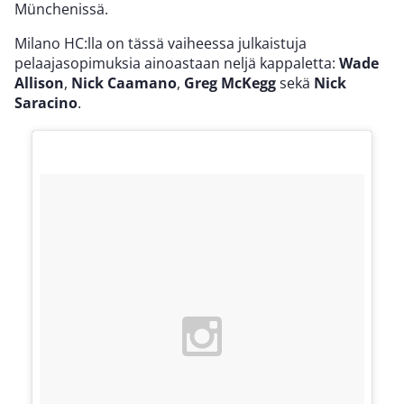
Münchenissä.
Milano HC:lla on tässä vaiheessa julkaistuja
pelaajasopimuksia ainoastaan neljä kappaletta:
Wade
Allison
,
Nick Caamano
,
Greg McKegg
sekä
Nick
Saracino
.