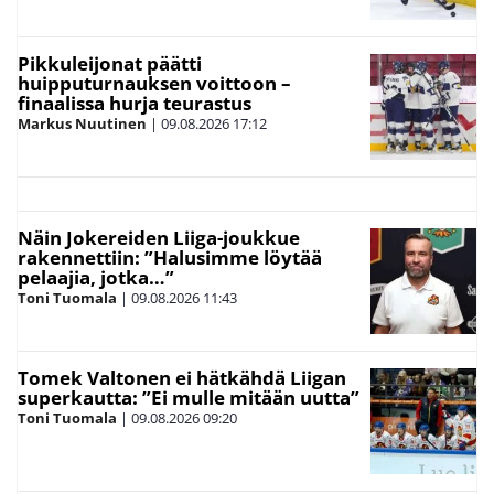
Pikkuleijonat päätti
huipputurnauksen voittoon –
finaalissa hurja teurastus
Markus Nuutinen
|
09.08.2026
17:12
Näin Jokereiden Liiga-joukkue
rakennettiin: ”Halusimme löytää
pelaajia, jotka…”
Toni Tuomala
|
09.08.2026
11:43
Tomek Valtonen ei hätkähdä Liigan
superkautta: ”Ei mulle mitään uutta”
Toni Tuomala
|
09.08.2026
09:20