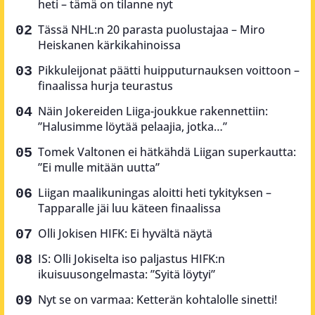
heti – tämä on tilanne nyt
Tässä NHL:n 20 parasta puolustajaa – Miro
Heiskanen kärkikahinoissa
Pikkuleijonat päätti huipputurnauksen voittoon –
finaalissa hurja teurastus
Näin Jokereiden Liiga-joukkue rakennettiin:
”Halusimme löytää pelaajia, jotka…”
Tomek Valtonen ei hätkähdä Liigan superkautta:
”Ei mulle mitään uutta”
Liigan maalikuningas aloitti heti tykityksen –
Tapparalle jäi luu käteen finaalissa
Olli Jokisen HIFK: Ei hyvältä näytä
IS: Olli Jokiselta iso paljastus HIFK:n
ikuisuusongelmasta: ”Syitä löytyi”
Nyt se on varmaa: Ketterän kohtalolle sinetti!