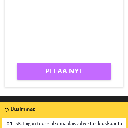
🎁 Huipputarjous jatkuu: 10
euron kierrätysvapaa
megakierros Reactoonz-
peliin – vain 1 eurolla!
Peli: Reactoonz
Vain uusille asiakkaille!
PELAA NYT
Uusimmat
SK: Liigan tuore ulkomaalaisvahvistus loukkaantui