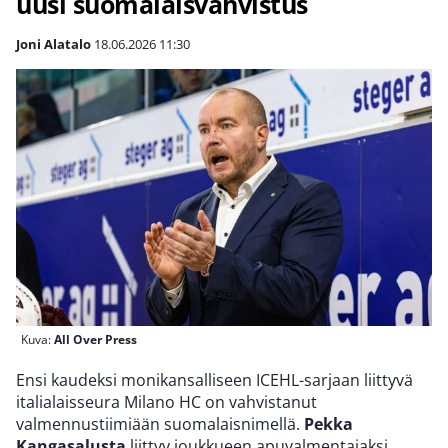
uusi suomalaisvahvistus
Joni Alatalo
18.06.2026
11:30
Kuva:
All Over Press
Ensi kaudeksi monikansalliseen ICEHL-sarjaan liittyvä
italialaisseura Milano HC on vahvistanut
valmennustiimiään suomalaisnimellä.
Pekka
Kangasalusta
liittyy joukkueen apuvalmentajaksi.