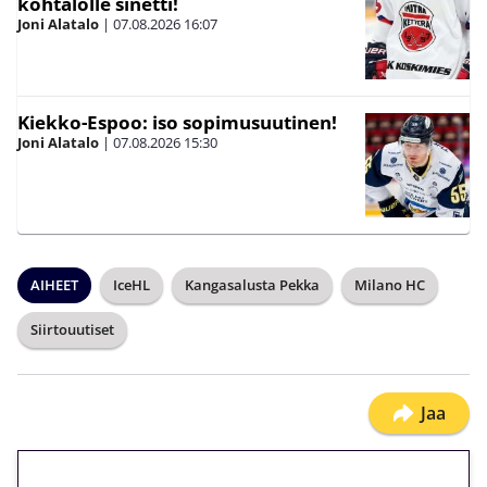
kohtalolle sinetti!
Joni Alatalo
|
07.08.2026
16:07
Kiekko-Espoo: iso sopimusuutinen!
Joni Alatalo
|
07.08.2026
15:30
AIHEET
IceHL
Kangasalusta Pekka
Milano HC
Siirtouutiset
Jaa