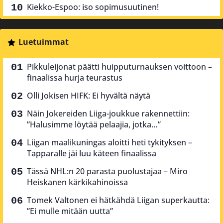
Kiekko-Espoo: iso sopimusuutinen!
Luetuimmat
Pikkuleijonat päätti huipputurnauksen voittoon –
finaalissa hurja teurastus
Olli Jokisen HIFK: Ei hyvältä näytä
Näin Jokereiden Liiga-joukkue rakennettiin:
”Halusimme löytää pelaajia, jotka…”
Liigan maalikuningas aloitti heti tykityksen –
Tapparalle jäi luu käteen finaalissa
Tässä NHL:n 20 parasta puolustajaa – Miro
Heiskanen kärkikahinoissa
Tomek Valtonen ei hätkähdä Liigan superkautta:
”Ei mulle mitään uutta”