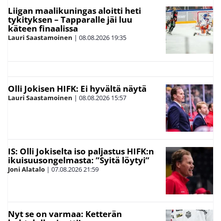
Liigan maalikuningas aloitti heti
tykityksen – Tapparalle jäi luu
käteen finaalissa
Lauri Saastamoinen
|
08.08.2026
19:35
Olli Jokisen HIFK: Ei hyvältä näytä
Lauri Saastamoinen
|
08.08.2026
15:57
IS: Olli Jokiselta iso paljastus HIFK:n
ikuisuusongelmasta: ”Syitä löytyi”
Joni Alatalo
|
07.08.2026
21:59
Nyt se on varmaa: Ketterän