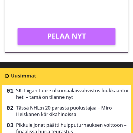
Peli: Reactoonz
Vain uusille asiakkaille!
PELAA NYT
Uusimmat
SK: Liigan tuore ulkomaalaisvahvistus loukkaantui
heti – tämä on tilanne nyt
Tässä NHL:n 20 parasta puolustajaa – Miro
Heiskanen kärkikahinoissa
Pikkuleijonat päätti huipputurnauksen voittoon –
finaalissa hurja teurastus