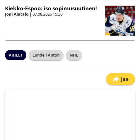
Kiekko-Espoo: iso sopimusuutinen!
Joni Alatalo
|
07.08.2026
15:30
AIHEET
Lundell Anton
NHL
Jaa
🎁 Huipputarjous jatkuu: 10
euron kierrätysvapaa
megakierros Reactoonz-
peliin – vain 1 eurolla!