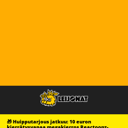
🎁 Huipputarjous jatkuu: 10 euron
kierrätysvapaa megakierros Reactoonz-