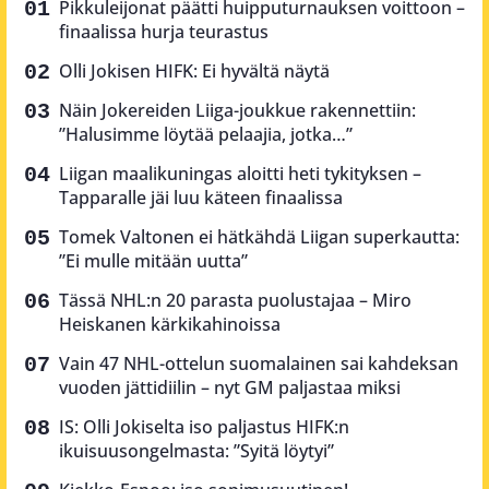
Pikkuleijonat päätti huipputurnauksen voittoon –
finaalissa hurja teurastus
Olli Jokisen HIFK: Ei hyvältä näytä
Näin Jokereiden Liiga-joukkue rakennettiin:
”Halusimme löytää pelaajia, jotka…”
Liigan maalikuningas aloitti heti tykityksen –
Tapparalle jäi luu käteen finaalissa
Tomek Valtonen ei hätkähdä Liigan superkautta:
”Ei mulle mitään uutta”
Tässä NHL:n 20 parasta puolustajaa – Miro
Heiskanen kärkikahinoissa
Vain 47 NHL-ottelun suomalainen sai kahdeksan
vuoden jättidiilin – nyt GM paljastaa miksi
IS: Olli Jokiselta iso paljastus HIFK:n
ikuisuusongelmasta: ”Syitä löytyi”