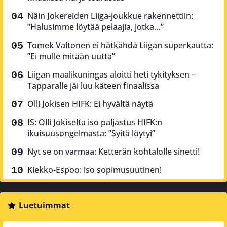
Näin Jokereiden Liiga-joukkue rakennettiin:
”Halusimme löytää pelaajia, jotka…”
Tomek Valtonen ei hätkähdä Liigan superkautta:
”Ei mulle mitään uutta”
Liigan maalikuningas aloitti heti tykityksen –
Tapparalle jäi luu käteen finaalissa
Olli Jokisen HIFK: Ei hyvältä näytä
IS: Olli Jokiselta iso paljastus HIFK:n
ikuisuusongelmasta: ”Syitä löytyi”
Nyt se on varmaa: Ketterän kohtalolle sinetti!
Kiekko-Espoo: iso sopimusuutinen!
Luetuimmat