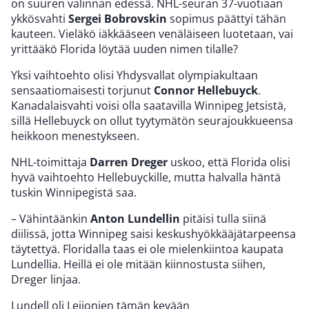
on suuren valinnan edessä. NHL-seuran 37-vuotiaan
ykkösvahti
Sergei Bobrovskin
sopimus päättyi tähän
kauteen. Vieläkö iäkkääseen venäläiseen luotetaan, vai
yrittääkö Florida löytää uuden nimen tilalle?
Yksi vaihtoehto olisi Yhdysvallat olympiakultaan
sensaatiomaisesti torjunut
Connor Hellebuyck
.
Kanadalaisvahti voisi olla saatavilla Winnipeg Jetsistä,
sillä Hellebuyck on ollut tyytymätön seurajoukkueensa
heikkoon menestykseen.
NHL-toimittaja
Darren Dreger
uskoo, että Florida olisi
hyvä vaihtoehto Hellebuyckille, mutta halvalla häntä
tuskin Winnipegistä saa.
– Vähintäänkin
Anton Lundellin
pitäisi tulla siinä
diilissä, jotta Winnipeg saisi keskushyökkääjätarpeensa
täytettyä. Floridalla taas ei ole mielenkiintoa kaupata
Lundellia. Heillä ei ole mitään kiinnostusta siihen,
Dreger linjaa.
Lundell oli Leijonien tämän kevään