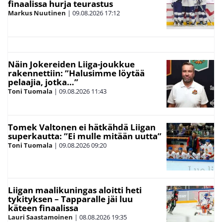
finaalissa hurja teurastus
Markus Nuutinen
|
09.08.2026
17:12
Näin Jokereiden Liiga-joukkue
rakennettiin: ”Halusimme löytää
pelaajia, jotka…”
Toni Tuomala
|
09.08.2026
11:43
Tomek Valtonen ei hätkähdä Liigan
superkautta: ”Ei mulle mitään uutta”
Toni Tuomala
|
09.08.2026
09:20
Liigan maalikuningas aloitti heti
tykityksen – Tapparalle jäi luu
käteen finaalissa
Lauri Saastamoinen
|
08.08.2026
19:35