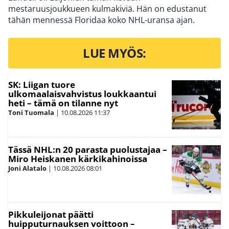
mestaruusjoukkueen kulmakiviä. Hän on edustanut
tähän mennessä Floridaa koko NHL-uransa ajan.
LUE MYÖS:
SK: Liigan tuore
ulkomaalaisvahvistus loukkaantui
heti – tämä on tilanne nyt
Toni Tuomala
|
10.08.2026
11:37
Tässä NHL:n 20 parasta puolustajaa –
Miro Heiskanen kärkikahinoissa
Joni Alatalo
|
10.08.2026
08:01
Pikkuleijonat päätti
huipputurnauksen voittoon –