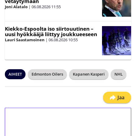
vetäytymään
Joni Alatalo
|
06.08.2026
11:55
Kiekko-Espoolta iso siirtouutinen –
uusi hyökkääjä liittyy joukkueeseen
Lauri Saastamoinen
|
06.08.2026
10:55
AIHEET
Edmonton Oilers
Kapanen Kasperi
NHL
Jaa
1€ = 10€ arvosta
ilmaiskierroksia ilman