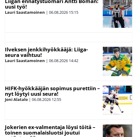
Liigan ennätystuomari Antti Boman:
uusi työ!
Lauri Saastamoinen
|
06.08.2026
15:15
Ilveksen jenkkihyökkääjä: Liiga-
seura vaihtuu!
Lauri Saastamoinen
|
06.08.2026
14:42
HIFK-hyökkääjän sopimus purettiin –
nyt löytyi uusi seura!
Joni Alatalo
|
06.08.2026
12:55
Jokerien ex-valmentaja löysi töitä –
toinen suomalaisluotsi joutui