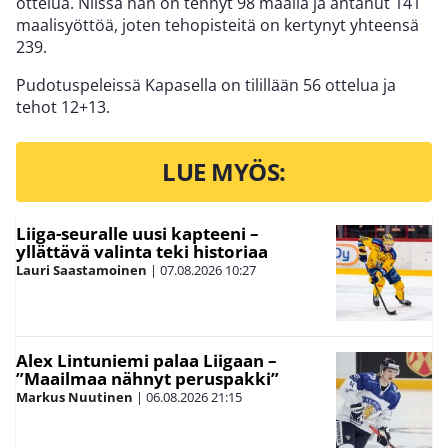
ottelua. Niissä hän on tehnyt 98 maalia ja antanut 141
maalisyöttöä, joten tehopisteitä on kertynyt yhteensä
239.
Pudotuspeleissä Kapasella on tilillään 56 ottelua ja
tehot 12+13.
LUE MYÖS:
Liiga-seuralle uusi kapteeni –
yllättävä valinta teki historiaa
Lauri Saastamoinen
|
07.08.2026
10:27
Alex Lintuniemi palaa Liigaan –
”Maailmaa nähnyt peruspakki”
Markus Nuutinen
|
06.08.2026
21:15