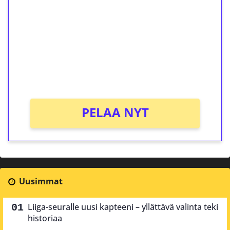
kierrätystä!
Talleta 1€
Saat heti 50 ilmaiskierrosta Tuohi 1000 -
peliin (arvo 0,20€ per kierros)!
Ei kierrätysvaatimusta!
PELAA NYT
Uusimmat
Liiga-seuralle uusi kapteeni – yllättävä valinta teki
historiaa