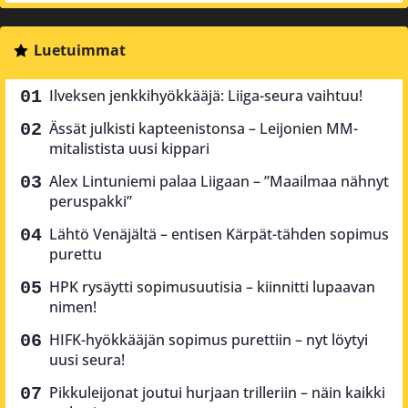
Luetuimmat
Ilveksen jenkkihyökkääjä: Liiga-seura vaihtuu!
Ässät julkisti kapteenistonsa – Leijonien MM-
mitalistista uusi kippari
Alex Lintuniemi palaa Liigaan – ”Maailmaa nähnyt
peruspakki”
Lähtö Venäjältä – entisen Kärpät-tähden sopimus
purettu
HPK rysäytti sopimusuutisia – kiinnitti lupaavan
nimen!
HIFK-hyökkääjän sopimus purettiin – nyt löytyi
uusi seura!
Pikkuleijonat joutui hurjaan trilleriin – näin kaikki