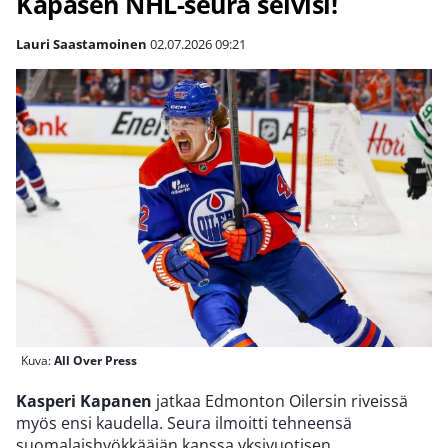
Kapasen NHL-seura selvisi!
Lauri Saastamoinen
02.07.2026
09:21
Kuva:
All Over Press
Kasperi Kapanen
jatkaa Edmonton Oilersin riveissä
myös ensi kaudella. Seura ilmoitti tehneensä
suomalaishyökkääjän kanssa yksivuotisen