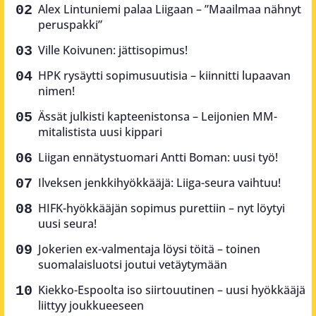
Alex Lintuniemi palaa Liigaan – ”Maailmaa nähnyt
peruspakki”
Ville Koivunen: jättisopimus!
HPK rysäytti sopimusuutisia – kiinnitti lupaavan
nimen!
Ässät julkisti kapteenistonsa – Leijonien MM-
mitalistista uusi kippari
Liigan ennätystuomari Antti Boman: uusi työ!
Ilveksen jenkkihyökkääjä: Liiga-seura vaihtuu!
HIFK-hyökkääjän sopimus purettiin – nyt löytyi
uusi seura!
Jokerien ex-valmentaja löysi töitä – toinen
suomalaisluotsi joutui vetäytymään
Kiekko-Espoolta iso siirtouutinen – uusi hyökkääjä
liittyy joukkueeseen