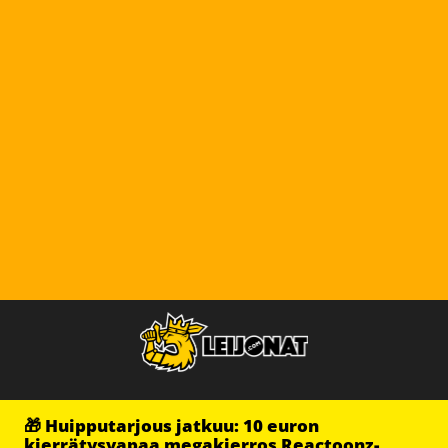
🎁 Huipputarjous jatkuu: 10 euron
kierrätysvapaa megakierros Reactoonz-