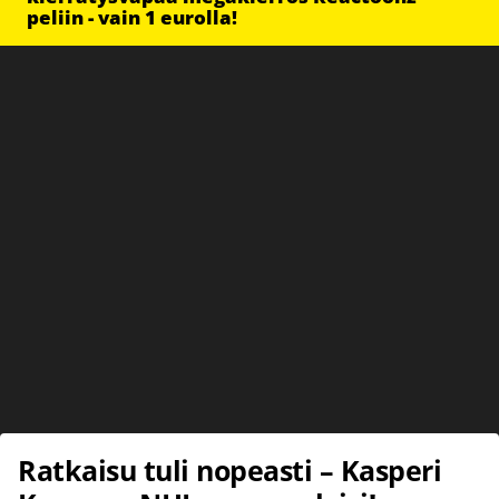
peliin - vain 1 eurolla!
Ratkaisu tuli nopeasti – Kasperi