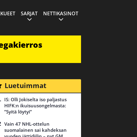
KUEET
SARJAT
NETTIKASINOT
egakierros
Luetuimmat
IS: Olli Jokiselta iso paljastus
HIFK:n ikuisuusongelmasta:
”Syitä löytyi”
Vain 47 NHL-ottelun
suomalainen sai kahdeksan
vuoden jättidiilin – nyt GM