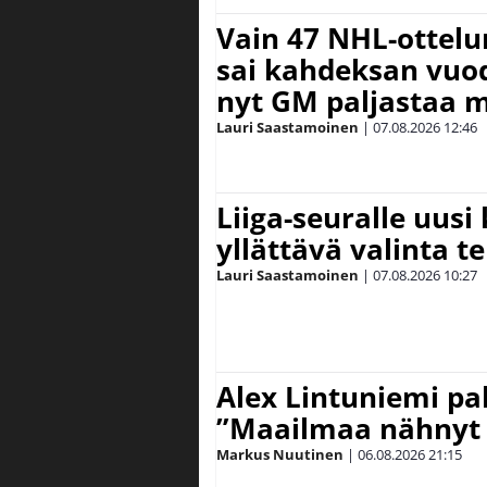
Vain 47 NHL-ottel
sai kahdeksan vuode
nyt GM paljastaa m
Lauri Saastamoinen
|
07.08.2026
12:46
Liiga-seuralle uusi
yllättävä valinta te
Lauri Saastamoinen
|
07.08.2026
10:27
Alex Lintuniemi pal
”Maailmaa nähnyt 
Markus Nuutinen
|
06.08.2026
21:15