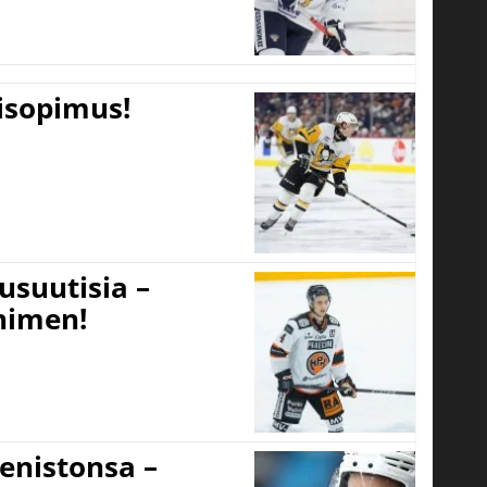
tisopimus!
usuutisia –
 nimen!
eenistonsa –