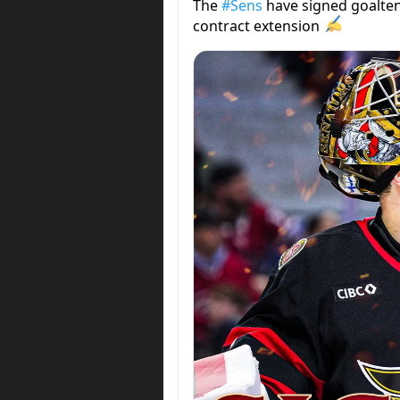
The
#Sens
have signed goalten
contract extension