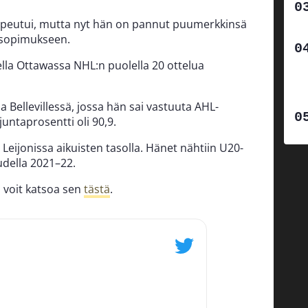
mpeutui, mutta nyt hän on pannut puumerkkinsä
n sopimukseen.
ella Ottawassa NHL:n puolella 20 ottelua
 Bellevillessä, jossa hän sai vastuuta AHL-
juntaprosentti oli 90,9.
 Leijonissa aikuisten tasolla. Hänet nähtiin U20-
della 2021–22.
ä, voit katsoa sen
tästä
.