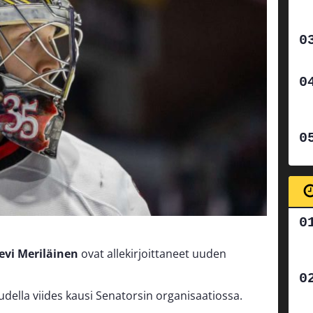
evi Meriläinen
ovat allekirjoittaneet uuden
udella viides kausi Senatorsin organisaatiossa.