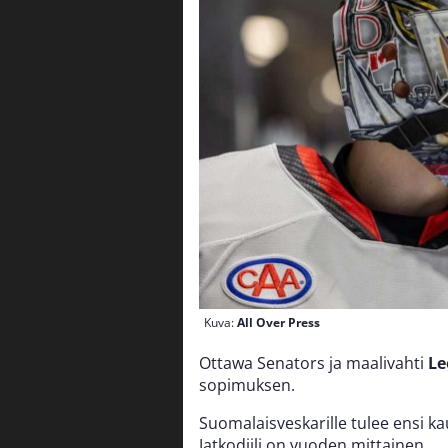
Kuva:
All Over Press
Ottawa Senators ja maalivahti
Le
sopimuksen.
Suomalaisveskarille tulee ensi ka
Jatkodiili on vuoden mittainen.