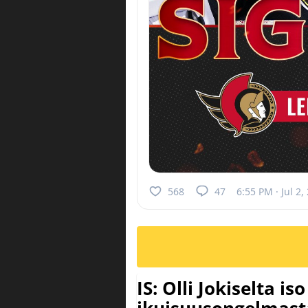
568
47
6:55 PM · Jul 2,
IS: Olli Jokiselta is