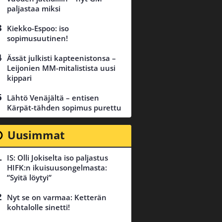
paljastaa miksi
Kiekko-Espoo: iso
sopimusuutinen!
Ässät julkisti kapteenistonsa –
Leijonien MM-mitalistista uusi
kippari
Lähtö Venäjältä – entisen
Kärpät-tähden sopimus purettu
Uusimmat
IS: Olli Jokiselta iso paljastus
HIFK:n ikuisuusongelmasta:
”Syitä löytyi”
Nyt se on varmaa: Ketterän
kohtalolle sinetti!