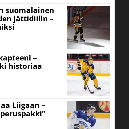
un suomalainen
n jättidiilin –
iksi
 kapteeni –
ki historiaa
aa Liigaan –
peruspakki”