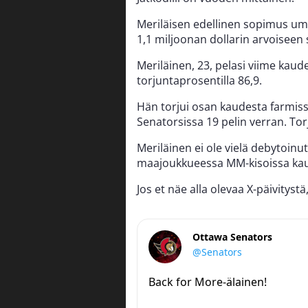
Meriläisen edellinen sopimus u
1,1 miljoonan dollarin arvoisee
Meriläinen, 23, pelasi viime kaud
torjuntaprosentilla 86,9.
Hän torjui osan kaudesta farmissa
Senatorsissa 19 pelin verran. Tor
Meriläinen ei ole vielä debytoinut
maajoukkueessa MM-kisoissa kau
Jos et näe alla olevaa X-päivityst
Ottawa Senators
@Senators
Back for More-älainen!