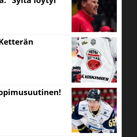
 ”Syitä löytyi”
Ketterän
sopimusuutinen!