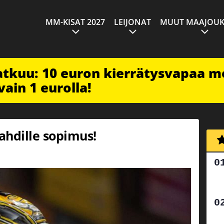
MM-KISAT 2027
LEIJONAT
MUUT MAAJOUK
jatkuu: 10 euron kierrätysvapaa m
vain 1 eurolla!
hdille sopimus!