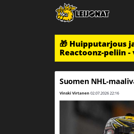
🎁 Huipputarjous 
Reactoonz-peliin - 
Suomen NHL-maaliva
Vinski Virtanen
02.07.2026
22:16