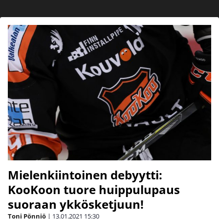
Mielenkiintoinen debyytti:
KooKoon tuore huippulupaus
suoraan ykkösketjuun!
Toni Pönniö
|
13.01.2021
15:30