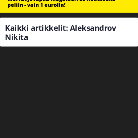
peliin - vain 1 eurolla!
Kaikki artikkelit: Aleksandrov
Nikita