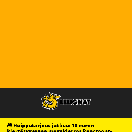
🎁 Huipputarjous jatkuu: 10 euron
kierrätysvapaa megakierros Reactoonz-