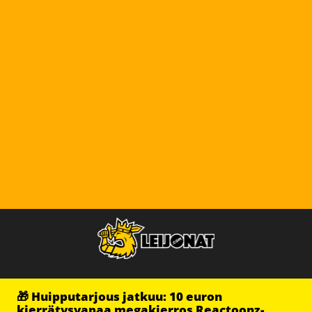
🎁 Huipputarjous jatkuu: 10 euron
kierrätysvapaa megakierros Reactoonz-