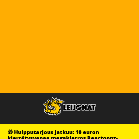
🎁 Huipputarjous jatkuu: 10 euron
kierrätysvapaa megakierros Reactoonz-