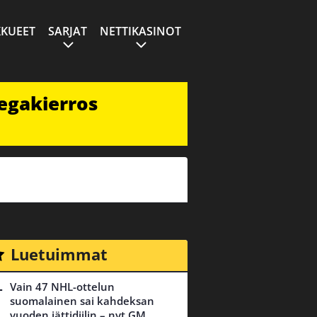
KUEET
SARJAT
NETTIKASINOT
egakierros
Luetuimmat
Vain 47 NHL-ottelun
suomalainen sai kahdeksan
vuoden jättidiilin – nyt GM