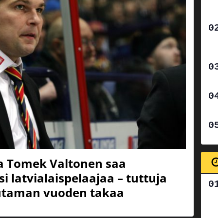
a Tomek Valtonen saa
 latvialaispelaajaa – tuttuja
taman vuoden takaa