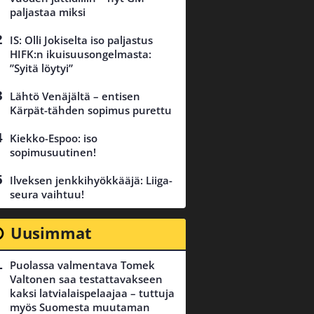
paljastaa miksi
IS: Olli Jokiselta iso paljastus
HIFK:n ikuisuusongelmasta:
”Syitä löytyi”
Lähtö Venäjältä – entisen
Kärpät-tähden sopimus purettu
Kiekko-Espoo: iso
sopimusuutinen!
Ilveksen jenkkihyökkääjä: Liiga-
seura vaihtuu!
Uusimmat
Puolassa valmentava Tomek
Valtonen saa testattavakseen
kaksi latvialaispelaajaa – tuttuja
myös Suomesta muutaman