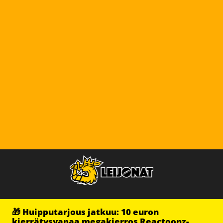
🎁 Huipputarjous jatkuu: 10 euron
kierrätysvapaa megakierros Reactoonz-