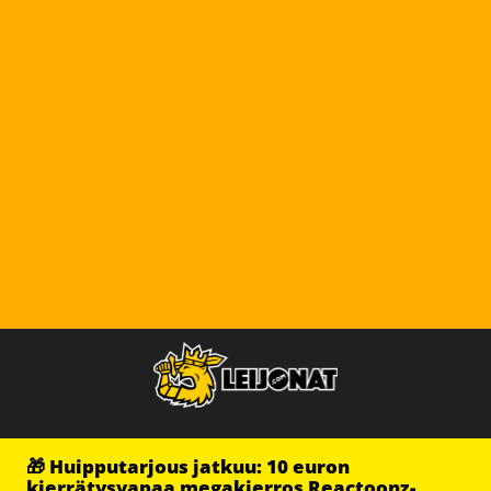
🎁 Huipputarjous jatkuu: 10 euron
kierrätysvapaa megakierros Reactoonz-