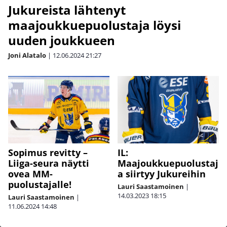
Jukureista lähtenyt
maajoukkuepuolustaja löysi
uuden joukkueen
Joni Alatalo
|
12.06.2024
21:27
IL:
Sopimus revitty –
Maajoukkuepuolustaj
Liiga-seura näytti
a siirtyy Jukureihin
ovea MM-
puolustajalle!
Lauri Saastamoinen
|
14.03.2023
18:15
Lauri Saastamoinen
|
11.06.2024
14:48