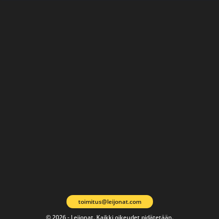
toimitus@leijonat.com
© 2026 - Leijonat. Kaikki oikeudet pidätetään.