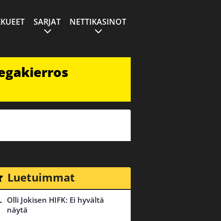
KUEET
SARJAT
NETTIKASINOT
egakierros
Luetuimmat
Olli Jokisen HIFK: Ei hyvältä
näytä