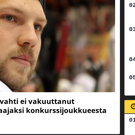
-vahti ei vakuuttanut
aajaksi konkurssijoukkueesta