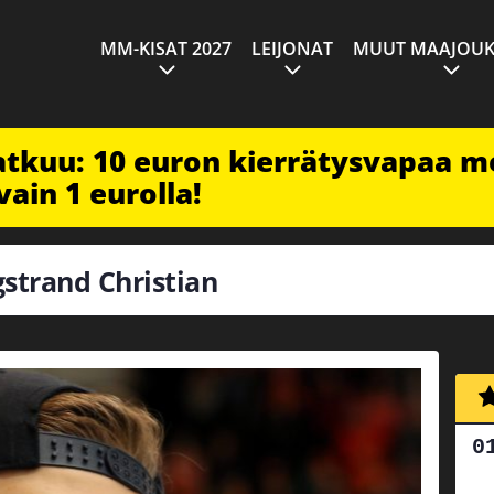
MM-KISAT 2027
LEIJONAT
MUUT MAAJOUK
jatkuu: 10 euron kierrätysvapaa m
vain 1 eurolla!
gstrand Christian