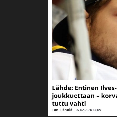
Lähde: Entinen Ilves
joukkuettaan – korv
tuttu vahti
Toni Pönniö
|
07.02.2020
14:05