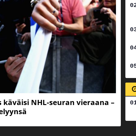
as käväisi NHL-seuran vieraana –
telyynsä