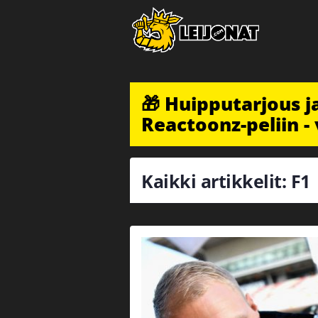
🎁 Huipputarjous 
Reactoonz-peliin - 
Kaikki artikkelit: F1