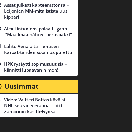
Ässät julkisti kapteenistonsa –
Leijonien MM-mitalistista uusi
kippari
Alex Lintuniemi palaa Liigaan –
”Maailmaa nähnyt peruspakki”
Lähtö Venäjältä – entisen
Kärpät-tähden sopimus purettu
HPK rysäytti sopimusuutisia –
kiinnitti lupaavan nimen!
Uusimmat
Video: Valtteri Bottas käväisi
NHL-seuran vieraana – otti
Zambonin käsittelyynsä