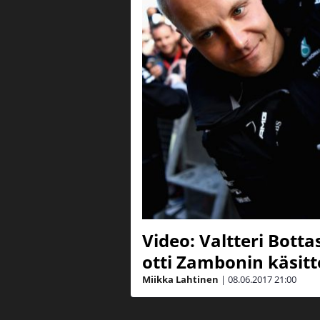
Video: Valtteri Bott
otti Zambonin käsit
Miikka Lahtinen
|
08.06.2017
21:00