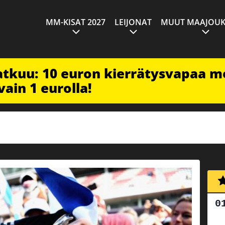
MM-KISAT 2027
LEIJONAT
MUUT MAAJOUK
jatkuu: 10 euron kierrätysvapaa m
vain 1 eurolla!