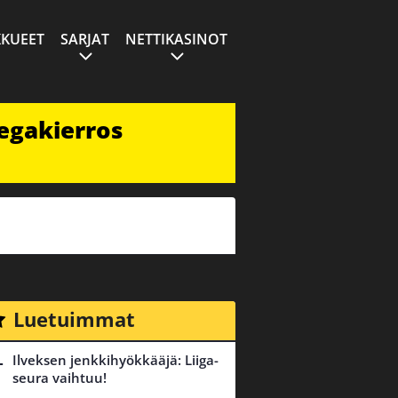
KUEET
SARJAT
NETTIKASINOT
egakierros
Luetuimmat
Ilveksen jenkkihyökkääjä: Liiga-
seura vaihtuu!