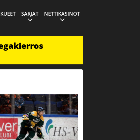
KUEET
SARJAT
NETTIKASINOT
egakierros