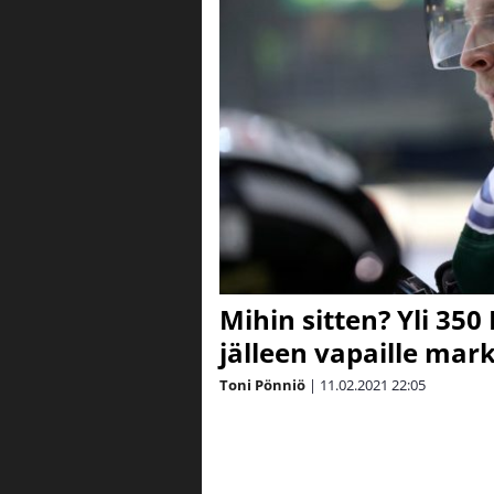
Mihin sitten? Yli 350
jälleen vapaille mark
Toni Pönniö
|
11.02.2021
22:05