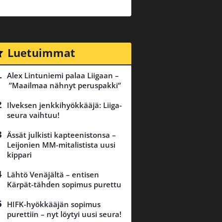
Luetuimmat
Alex Lintuniemi palaa Liigaan –
”Maailmaa nähnyt peruspakki”
Ilveksen jenkkihyökkääjä: Liiga-
seura vaihtuu!
Ässät julkisti kapteenistonsa –
Leijonien MM-mitalistista uusi
kippari
Lähtö Venäjältä – entisen
Kärpät-tähden sopimus purettu
HIFK-hyökkääjän sopimus
purettiin – nyt löytyi uusi seura!