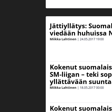
Jättiyllätys: Suom
viedään huhuissa 
Miikka Lahtinen
|
24.05.2017
19:00
Kokenut suomalais
SM-liigan – teki s
yllättävään suunt
Miikka Lahtinen
|
18.05.2017
00:00
Kokenut suomalaisv