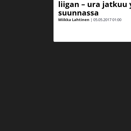
liigan – ura jatkuu
suunnassa
Miikka Lahtinen
|
05.05.2017
01:00