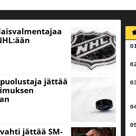
alaisvalmentajaa
NHL:ään
puolustaja jättää
opimuksen
aan
ahti jättää SM-