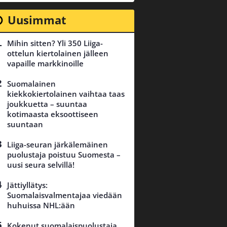
Uusimmat
Mihin sitten? Yli 350 Liiga-
ottelun kiertolainen jälleen
vapaille markkinoille
Suomalainen
kiekkokiertolainen vaihtaa taas
joukkuetta – suuntaa
kotimaasta eksoottiseen
suuntaan
Liiga-seuran järkälemäinen
puolustaja poistuu Suomesta –
uusi seura selvillä!
Jättiyllätys:
Suomalaisvalmentajaa viedään
huhuissa NHL:ään
Kokenut suomalaispuolustaja