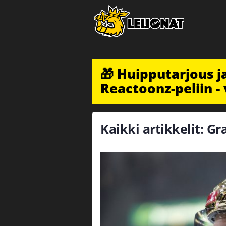
🎁 Huipputarjous 
Reactoonz-peliin - 
Kaikki artikkelit: Gr