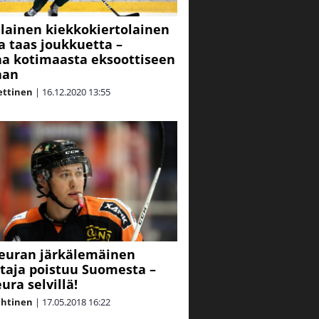
ainen kiekkokiertolainen
a taas joukkuetta –
a kotimaasta eksoottiseen
aan
ettinen
|
16.12.2020
13:55
seuran järkälemäinen
taja poistuu Suomesta –
ura selvillä!
ahtinen
|
17.05.2018
16:22