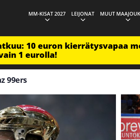
MM-KISAT 2027
LEIJONAT
MUUT MAAJOUK
jatkuu: 10 euron kierrätysvapaa m
vain 1 eurolla!
az 99ers