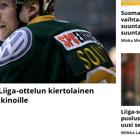
Suomal
vaihta
suunta
suunt
Miska Mi
 Liiga-ottelun kiertolainen
kinoille
Liiga-
puolus
uusi se
Miikka L