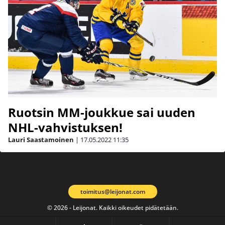
Ruotsin MM-joukkue sai uuden
NHL-vahvistuksen!
Lauri Saastamoinen
|
17.05.2022
11:35
toimitus@leijonat.com
© 2026 - Leijonat. Kaikki oikeudet pidätetään.