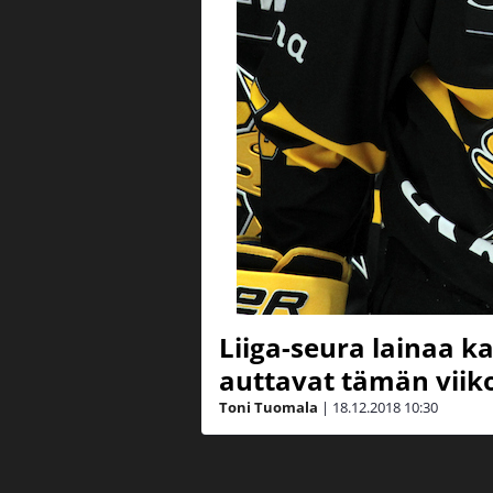
Liiga-seura lainaa k
auttavat tämän viiko
Toni Tuomala
|
18.12.2018
10:30