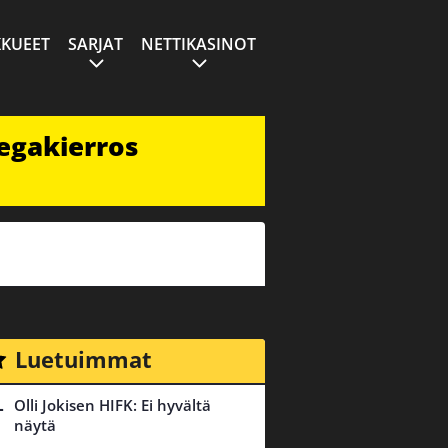
KUEET
SARJAT
NETTIKASINOT
egakierros
Luetuimmat
Olli Jokisen HIFK: Ei hyvältä
näytä