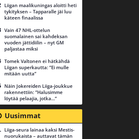
Liigan maalikuningas aloitti heti
tykityksen – Tapparalle jäi luu
käteen finaalissa
Vain 47 NHL-ottelun
suomalainen sai kahdeksan
vuoden jättidiilin – nyt GM
paljastaa miksi
Tomek Valtonen ei hätkähdä
Liigan superkautta: ”Ei mulle
mitään uutta”
Näin Jokereiden Liiga-joukkue
rakennettiin: ”Halusimme
löytää pelaajia, jotka…”
Uusimmat
Liiga-seura lainaa kaksi Mestis-
nuorukaista – auttavat tämän