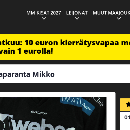
MM-KISAT 2027
LEIJONAT
MUUT MAAJOUK
jatkuu: 10 euron kierrätysvapaa m
vain 1 eurolla!
Haaparanta Mikko