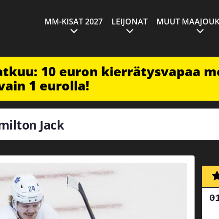
MM-KISAT 2027
LEIJONAT
MUUT MAAJOUK
jatkuu: 10 euron kierrätysvapaa m
vain 1 eurolla!
amilton Jack