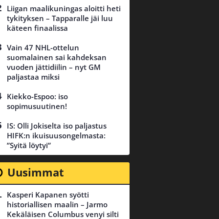
Liigan maalikuningas aloitti heti
tykityksen – Tapparalle jäi luu
käteen finaalissa
Vain 47 NHL-ottelun
suomalainen sai kahdeksan
vuoden jättidiilin – nyt GM
paljastaa miksi
Kiekko-Espoo: iso
sopimusuutinen!
IS: Olli Jokiselta iso paljastus
HIFK:n ikuisuusongelmasta:
”Syitä löytyi”
Uusimmat
Kasperi Kapanen syötti
historiallisen maalin – Jarmo
Kekäläisen Columbus venyi silti