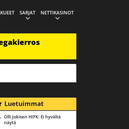
KUEET
SARJAT
NETTIKASINOT
egakierros
Luetuimmat
Olli Jokisen HIFK: Ei hyvältä
näytä