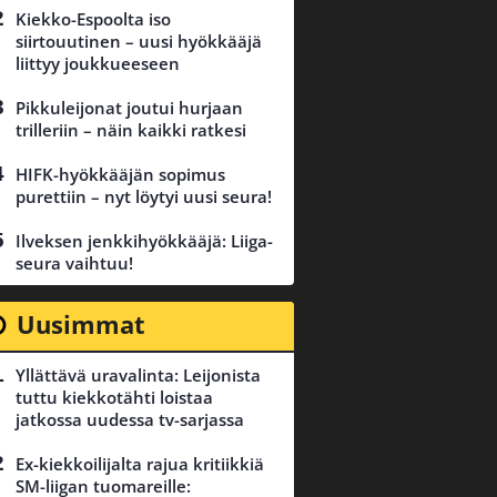
Kiekko-Espoolta iso
siirtouutinen – uusi hyökkääjä
liittyy joukkueeseen
Pikkuleijonat joutui hurjaan
trilleriin – näin kaikki ratkesi
HIFK-hyökkääjän sopimus
purettiin – nyt löytyi uusi seura!
Ilveksen jenkkihyökkääjä: Liiga-
seura vaihtuu!
Uusimmat
Yllättävä uravalinta: Leijonista
tuttu kiekkotähti loistaa
jatkossa uudessa tv-sarjassa
Ex-kiekkoilijalta rajua kritiikkiä
SM-liigan tuomareille: