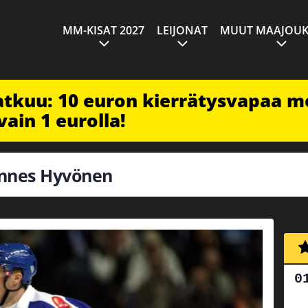
MM-KISAT 2027
LEIJONAT
MUUT MAAJOUK
jatkuu: 10 euron kierrätysvapaa m
vain 1 eurolla!
Hannes Hyvönen