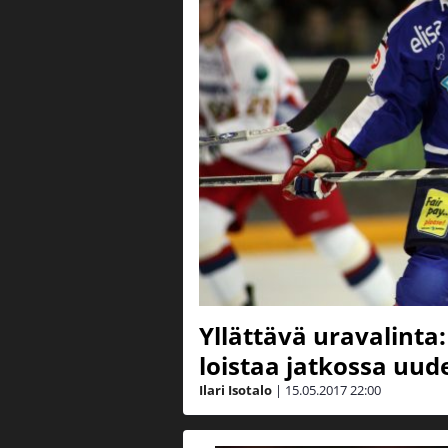
Yllättävä uravalinta:
loistaa jatkossa uud
Ilari Isotalo
|
15.05.2017
22:00