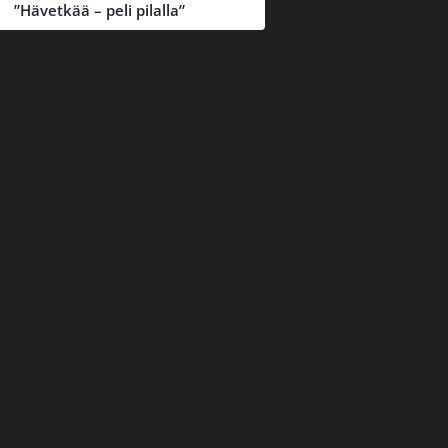
”Hävetkää – peli pilalla”