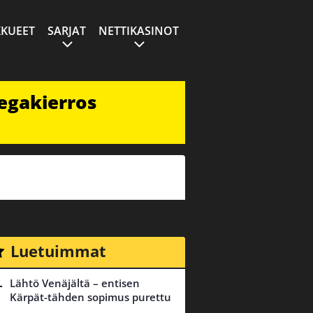
KUEET
SARJAT
NETTIKASINOT
egakierros
Luetuimmat
Lähtö Venäjältä – entisen
Kärpät-tähden sopimus purettu