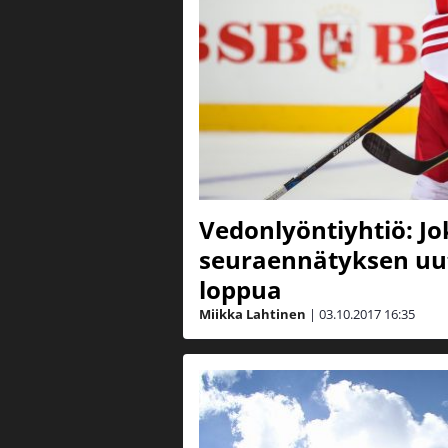
Vedonlyöntiyhtiö: Jo
seuraennätyksen uut
loppua
Miikka Lahtinen
|
03.10.2017
16:35