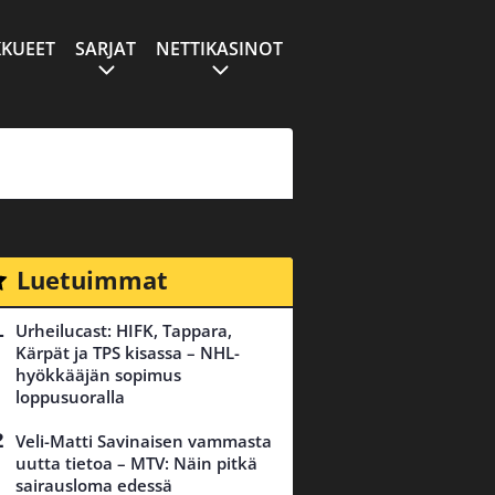
KUEET
SARJAT
NETTIKASINOT
Luetuimmat
Urheilucast: HIFK, Tappara,
Kärpät ja TPS kisassa – NHL-
hyökkääjän sopimus
loppusuoralla
Veli-Matti Savinaisen vammasta
uutta tietoa – MTV: Näin pitkä
sairausloma edessä