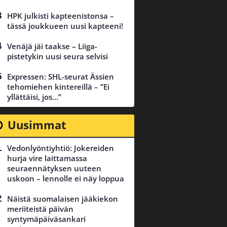
HPK julkisti kapteenistonsa –
tässä joukkueen uusi kapteeni!
Venäjä jäi taakse – Liiga-
pistetykin uusi seura selvisi
Expressen: SHL-seurat Ässien
tehomiehen kintereillä – ”Ei
yllättäisi, jos…”
Uusimmat
Vedonlyöntiyhtiö: Jokereiden
hurja vire laittamassa
seuraennätyksen uuteen
uskoon – lennolle ei näy loppua
Näistä suomalaisen jääkiekon
meriiteistä päivän
syntymäpäiväsankari