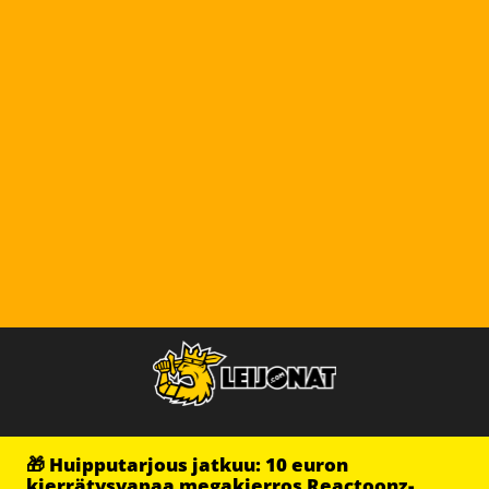
🎁 Huipputarjous jatkuu: 10 euron
kierrätysvapaa megakierros Reactoonz-