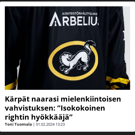
Kärpät naarasi mielenkiintoisen
vahvistuksen: ”Isokokoinen
rightin hyökkääjä”
Toni Tuomala
|
01.02.2024
13:23