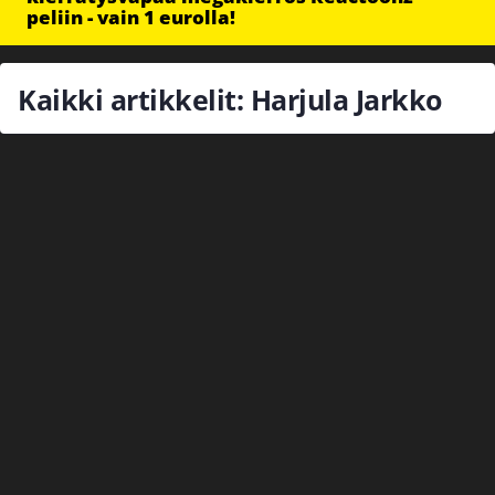
peliin - vain 1 eurolla!
Kaikki artikkelit: Harjula Jarkko