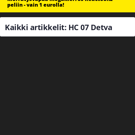
peliin - vain 1 eurolla!
Kaikki artikkelit: HC 07 Detva