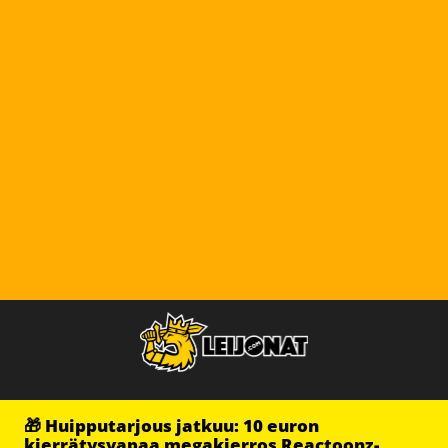
🎁 Huipputarjous jatkuu: 10 euron
kierrätysvapaa megakierros Reactoonz-