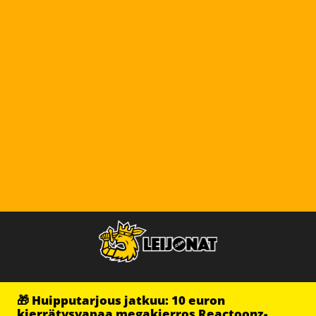
🎁 Huipputarjous jatkuu: 10 euron
kierrätysvapaa megakierros Reactoonz-