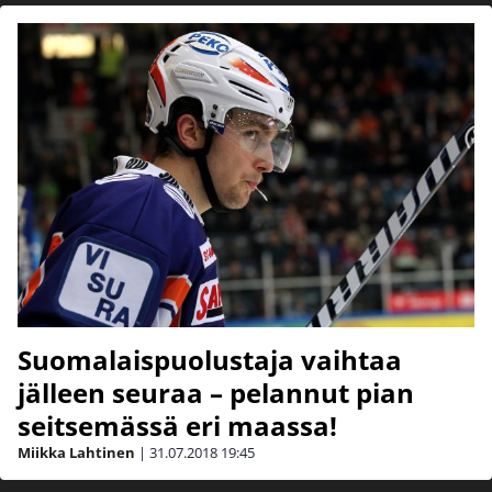
Suomalaispuolustaja vaihtaa
jälleen seuraa – pelannut pian
seitsemässä eri maassa!
Miikka Lahtinen
|
31.07.2018
19:45