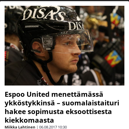
Espoo United menettämässä
ykköstykkinsä – suomalaistaituri
hakee sopimusta eksoottisesta
kiekkomaasta
Miikka Lahtinen
|
06.08.2017
10:30