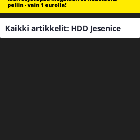
peliin - vain 1 eurolla!
Kaikki artikkelit: HDD Jesenice