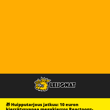
🎁 Huipputarjous jatkuu: 10 euron
kierrätysvapaa megakierros Reactoonz-