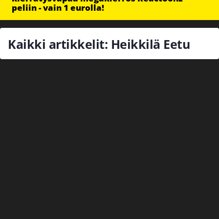
peliin - vain 1 eurolla!
Kaikki artikkelit: Heikkilä Eetu