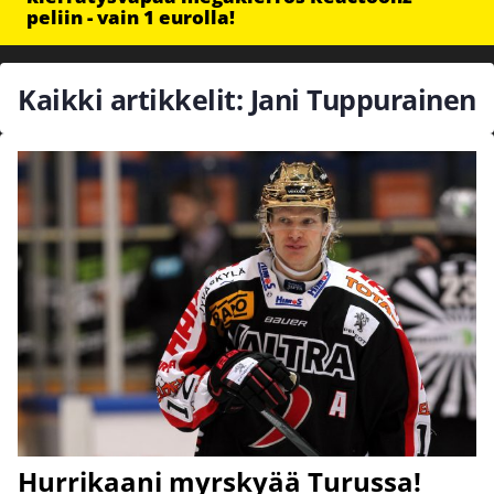
peliin - vain 1 eurolla!
Kaikki artikkelit: Jani Tuppurainen
Hurrikaani myrskyää Turussa!