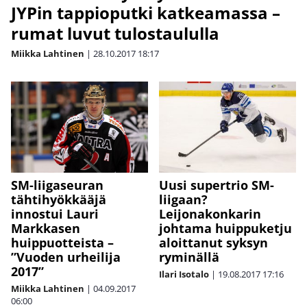
JYPin tappioputki katkeamassa –
rumat luvut tulostaululla
Miikka Lahtinen
|
28.10.2017
18:17
SM-liigaseuran
Uusi supertrio SM-
tähtihyökkääjä
liigaan?
innostui Lauri
Leijonakonkarin
Markkasen
johtama huippuketju
huippuotteista –
aloittanut syksyn
”Vuoden urheilija
ryminällä
2017”
Ilari Isotalo
|
19.08.2017
17:16
Miikka Lahtinen
|
04.09.2017
06:00