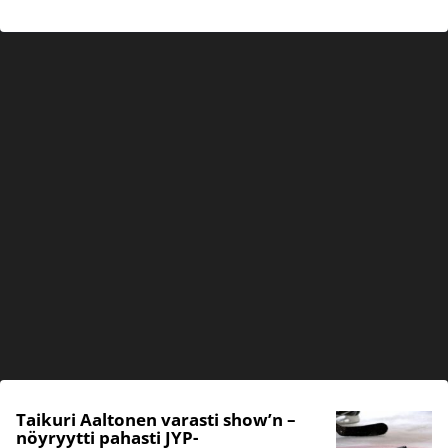
Taikuri Aaltonen varasti show’n –
nöyryytti pahasti JYP-