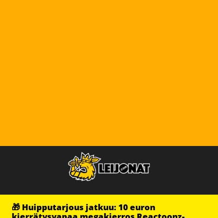
🎁 Huipputarjous jatkuu: 10 euron
kierrätysvapaa megakierros Reactoonz-