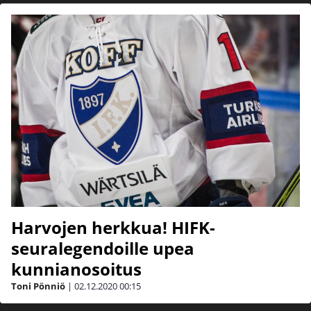
Harvojen herkkua! HIFK-
seuralegendoille upea
kunnianosoitus
Toni Pönniö
|
02.12.2020
00:15