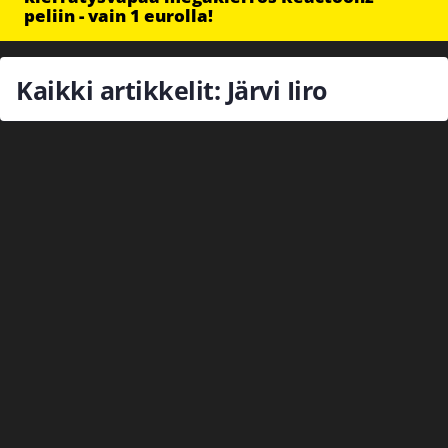
peliin - vain 1 eurolla!
Kaikki artikkelit: Järvi Iiro