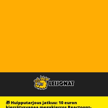
🎁 Huipputarjous jatkuu: 10 euron
kierrätysvapaa megakierros Reactoonz-