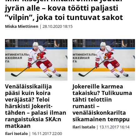
jyrän alle – kova töötti paljasti
”vilpin”, joka toi tuntuvat sakot
Miska Miettinen
|
28.10.2020
18:15
Venäläissikailija
Jokereille karmea
pääsi kuin koira
takaisku? Tulikuuma
veräjästä? Teloi
tähti telottiin
härskisti Jokerit-
rumasti –
tähden – palasi ilman
venäläiskonkarilta
rangaistuksia SKA:n
sikamainen temppu
matkaan
Ilari Isotalo
|
13.11.2017
16:14
Ilari Isotalo
|
16.11.2017
22:00