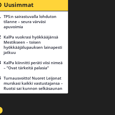
Uusimmat
TPS:n sairastuvalla lohduton
tilanne – seura värväsi
apuvoimia
KalPa vuokrasi hyökkääjänsä
Mestikseen – toisen
hyökkääjälupauksen lainapesti
jatkuu
KalPa kiinnitti peräti viisi nimeä
– ”Ovat tärkeitä palasia”
Turnausvoitto! Nuoret Leijonat
murskasi kaikki vastustajansa –
Ruotsi sai kunnon selkäsaunan