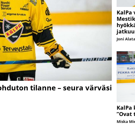
KalPa 
Mestik
hyökkä
jatkuu
Joni Alat
lohduton tilanne – seura värväsi
KalPa k
”Ovat 
Miska Mi