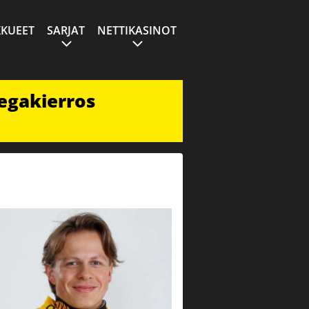
KUEET
SARJAT
NETTIKASINOT
egakierros