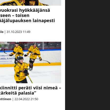
vuokrasi hyökkääjänsä
seen – toisen
äjälupauksen lainapesti
alo
|
31.10.2023
11:49
iinnitti peräti viisi nimeä –
tärkeitä palasia”
ettinen
|
22.04.2022
21:50