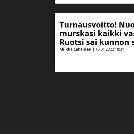
Turnausvoitto! Nuo
murskasi kaikki va
Ruotsi sai kunnon
Miikka Lahtinen
|
16.04.2022
18:31