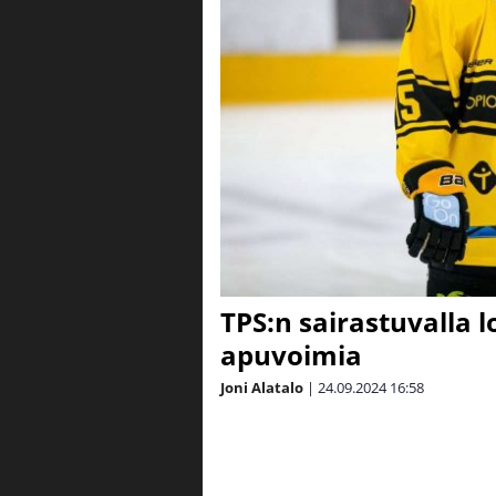
TPS:n sairastuvalla 
apuvoimia
Joni Alatalo
|
24.09.2024
16:58