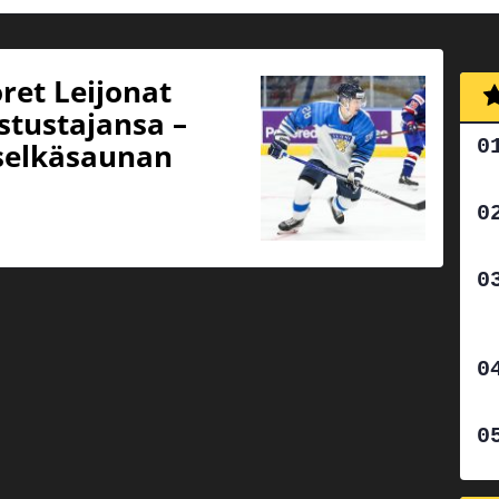
ret Leijonat
stustajansa –
 selkäsaunan