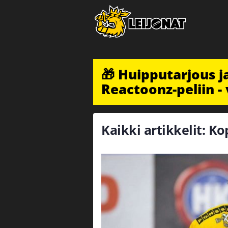
🎁 Huipputarjous 
Reactoonz-peliin - 
Kaikki artikkelit: Ko