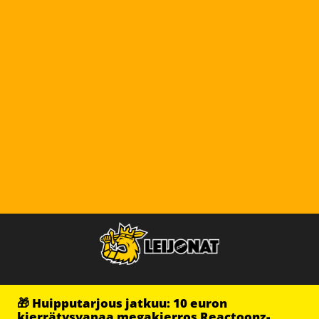
🎁 Huipputarjous jatkuu: 10 euron
kierrätysvapaa megakierros Reactoonz-