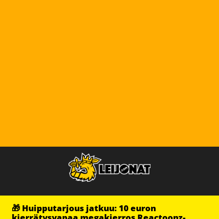
🎁 Huipputarjous jatkuu: 10 euron
kierrätysvapaa megakierros Reactoonz-