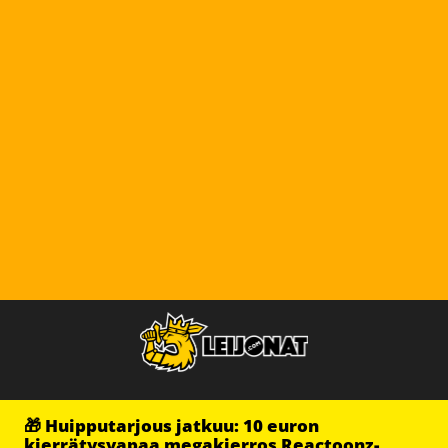
🎁 Huipputarjous jatkuu: 10 euron
kierrätysvapaa megakierros Reactoonz-