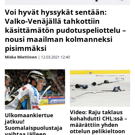
Voi hyvät hyssykät sentään:
Valko-Venäjällä tahkottiin
käsittämätön pudotuspeliottelu –
nousi maailman kolmanneksi
pisimmäksi
Miska Miettinen
|
12.03.2021
12:40
Video: Raju taklaus
Ulkomaankiertue
kohahdutti CHL:ssä –
jatkuu!
määrättiin yhden
Suomalaispuolustaja
ottelun pelikieltoon
vaihtaa jälleen