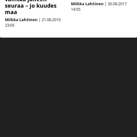
Miikka Lahtinen
|
30.08.2017
seuraa – jo kuudes
14:55
maa
Miikka Lahtinen
|
21.08.2019
23:05