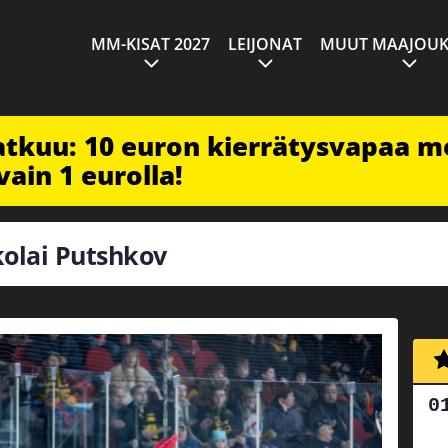
MM-KISAT 2027
LEIJONAT
MUUT MAAJOUK
jatkuu: 10 euron kierrätysvapaa m
vain 1 eurolla!
ikolai Putshkov