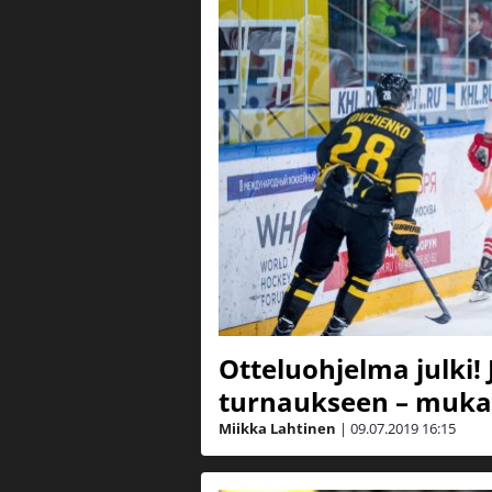
Otteluohjelma julki! 
turnaukseen – muka
Miikka Lahtinen
|
09.07.2019
16:15