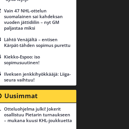
Vain 47 NHL-ottelun
suomalainen sai kahdeksan
vuoden jättidiilin – nyt GM
paljastaa miksi
Lähtö Venäjältä – entisen
Kärpät-tähden sopimus purettu
Kiekko-Espoo: iso
sopimusuutinen!
Ilveksen jenkkihyökkääjä: Liiga-
seura vaihtuu!
Uusimmat
Otteluohjelma julki! Jokerit
osallistuu Pietarin turnaukseen
– mukana kuusi KHL-joukkuetta