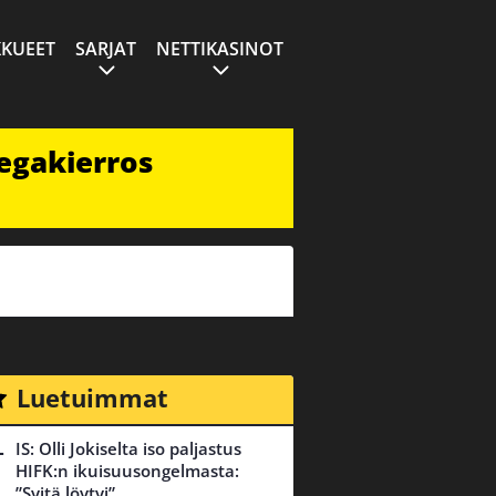
KUEET
SARJAT
NETTIKASINOT
egakierros
Luetuimmat
IS: Olli Jokiselta iso paljastus
HIFK:n ikuisuusongelmasta:
”Syitä löytyi”