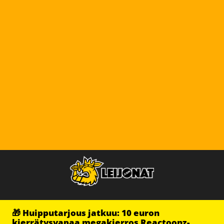
🎁 Huipputarjous jatkuu: 10 euron
kierrätysvapaa megakierros Reactoonz-