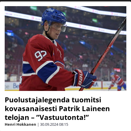
Puolustajalegenda tuomitsi
kovasanaisesti Patrik Laineen
telojan – ”Vastuutonta!”
Henri Hokkanen
|
30.09.2024
08:15