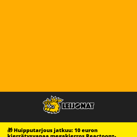
🎁 Huipputarjous jatkuu: 10 euron
kierrätysvapaa megakierros Reactoonz-