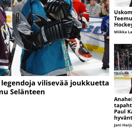
Uskom
Teemu
Hockey
Miikka L
 legendoja vilisevää joukkuetta
emu Selänteen
Anahei
tapaht
Paul K
hyvän
Jani Harj