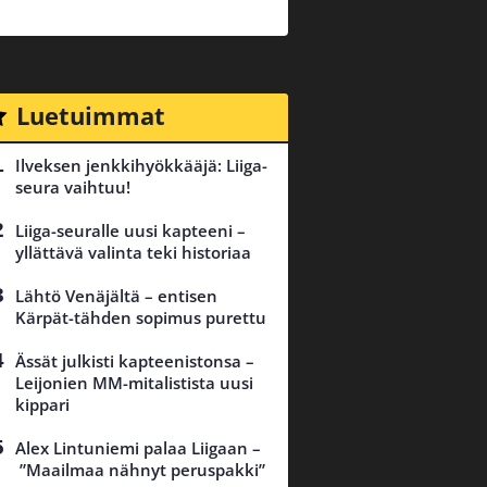
Luetuimmat
Ilveksen jenkkihyökkääjä: Liiga-
seura vaihtuu!
Liiga-seuralle uusi kapteeni –
yllättävä valinta teki historiaa
Lähtö Venäjältä – entisen
Kärpät-tähden sopimus purettu
Ässät julkisti kapteenistonsa –
Leijonien MM-mitalistista uusi
kippari
Alex Lintuniemi palaa Liigaan –
”Maailmaa nähnyt peruspakki”