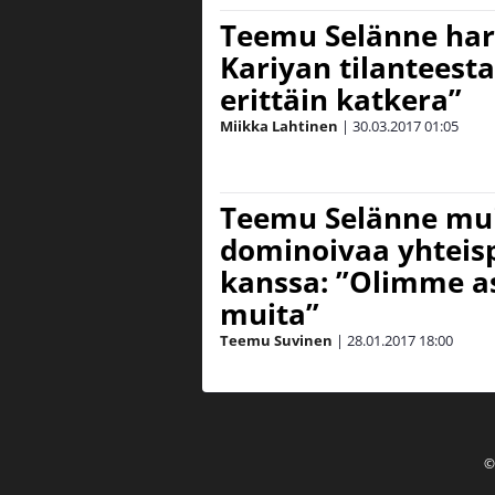
Teemu Selänne har
Kariyan tilanteest
erittäin katkera”
Miikka Lahtinen
|
30.03.2017
01:05
Teemu Selänne mui
dominoivaa yhteisp
kanssa: ”Olimme as
muita”
Teemu Suvinen
|
28.01.2017
18:00
©