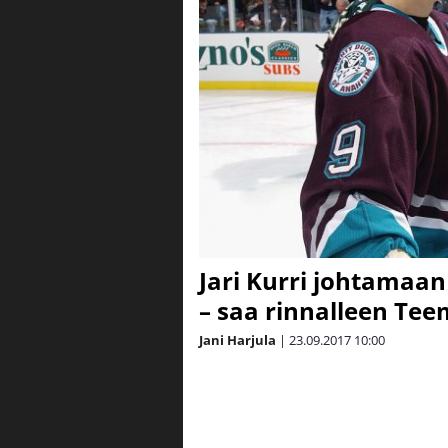
Jari Kurri johtamaan
– saa rinnalleen Te
Jani Harjula
|
23.09.2017
10:00