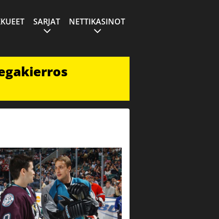
KUEET
SARJAT
NETTIKASINOT
egakierros