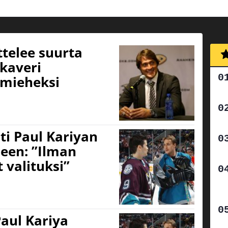
telee suurta
ikaveri
mieheksi
i Paul Kariyan
een: ”Ilman
t valituksi”
aul Kariya