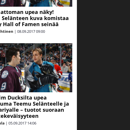
attoman upea näky!
 Selänteen kuva komistaa
 Hall of Famen seinää
ahtinen
|
08.09.2017
09:00
m Ducksilta upea
uma Teemu Selänteelle ja
ariyalle – tuotot suoraan
tekeväisyyteen
ula
|
05.09.2017
14:06