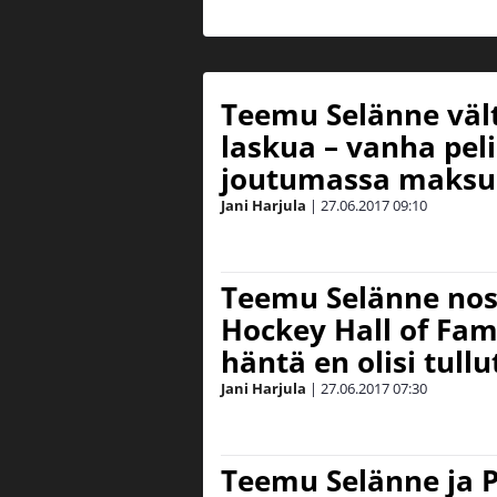
Teemu Selänne vält
laskua – vanha pel
joutumassa maksu
Jani Harjula
|
27.06.2017
09:10
Teemu Selänne nost
Hockey Hall of Fam
häntä en olisi tullu
Jani Harjula
|
27.06.2017
07:30
Teemu Selänne ja P