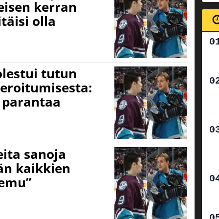
eisen kerran
äisi olla
lestui tutun
eroitumisesta:
a parantaa
ita sanoja
än kaikkien
eemu”