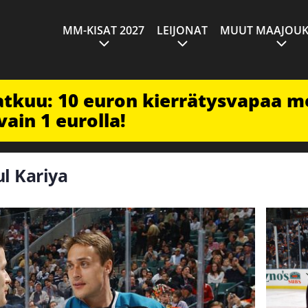
MM-KISAT 2027
LEIJONAT
MUUT MAAJOUK
jatkuu: 10 euron kierrätysvapaa m
vain 1 eurolla!
ul Kariya