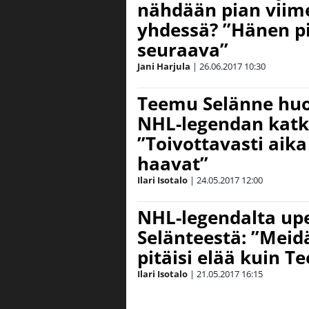
nähdään pian viim
yhdessä? ”Hänen pit
seuraava”
Jani Harjula
|
26.06.2017
10:30
Teemu Selänne huo
NHL-legendan katk
”Toivottavasti aik
haavat”
Ilari Isotalo
|
24.05.2017
12:00
NHL-legendalta upe
Selänteestä: ”Meid
pitäisi elää kuin T
Ilari Isotalo
|
21.05.2017
16:15