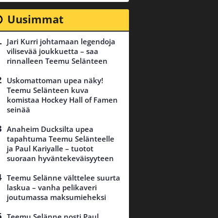
Uusimmat
Jari Kurri johtamaan legendoja
vilisevää joukkuetta – saa
rinnalleen Teemu Selänteen
Uskomattoman upea näky!
Teemu Selänteen kuva
komistaa Hockey Hall of Famen
seinää
Anaheim Ducksilta upea
tapahtuma Teemu Selänteelle
ja Paul Kariyalle – tuotot
suoraan hyväntekeväisyyteen
Teemu Selänne välttelee suurta
laskua – vanha pelikaveri
joutumassa maksumieheksi
Teemu Selänne nosti Paul