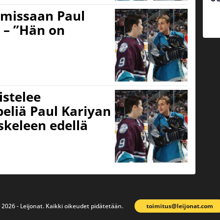
missaan Paul
a – ”Hän on
stelee
eliä Paul Kariyan
keleen edellä
 2026 - Leijonat. Kaikki oikeudet pidätetään.
toimitus@leijonat.com