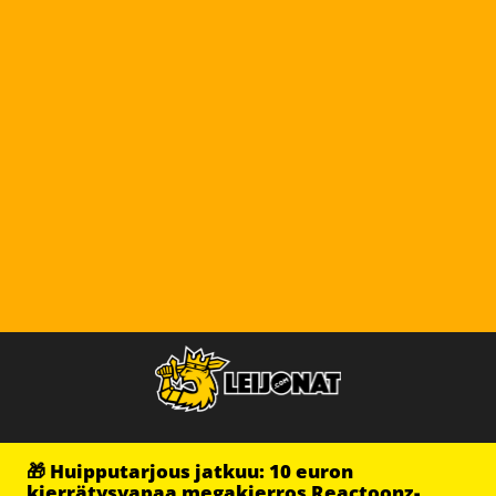
🎁 Huipputarjous jatkuu: 10 euron
kierrätysvapaa megakierros Reactoonz-