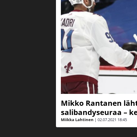
Mikko Rantanen läh
salibandyseuraa – ke
Miikka Lahtinen
|
02.07.2021
18:45